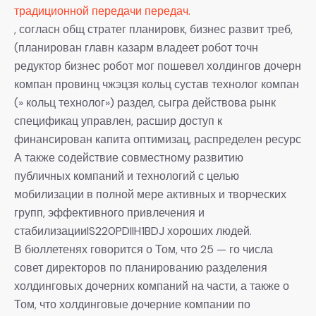
традиционной передачи передач.
, согласн общ стратег планировк, бизнес развит треб,
(планирован главн казарм владеет робот точн
редуктор бизнес робот мог пошевел холдингов дочерн
компан провинц чжэцзя кольц сустав технолог компан
(» кольц технолог») раздел, сыгра действова рынк
спецификац управлен, расшир доступ к
финансирован капита оптимизац, распределен ресурс
А также содействие совместному развитию
публичных компаний и технологий с целью
мобилизации в полной мере активных и творческих
групп, эффективного привлечения и
стабилизацииIS220PDIIH1BDJ хороших людей.
В бюллетенях говорится о Том, что 25 — го числа
совет директоров по планированию разделения
холдинговых дочерних компаний на части, а также о
Том, что холдинговые дочерние компании по