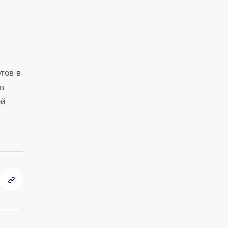
,
тов в
в
ей