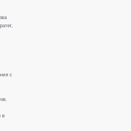
ова
ратег,
ния с
ов.
 в