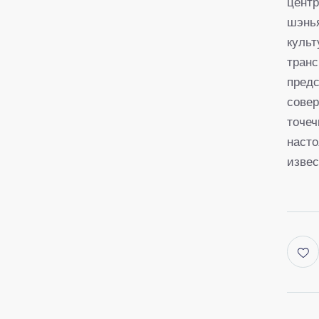
центр
шэнья
культ
тран
предс
сове
точеч
насто
извес