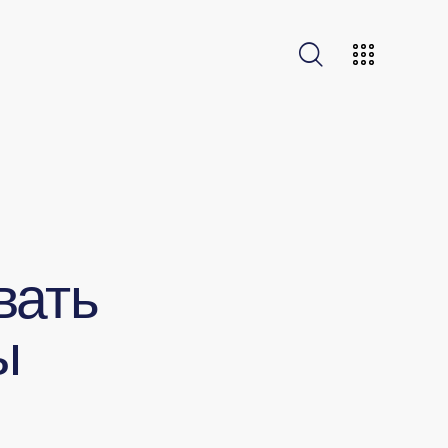
вать
ы