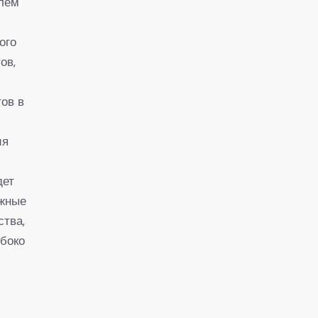
елем
ого
ов,
ов в
ия
дет
ажные
ства,
убоко