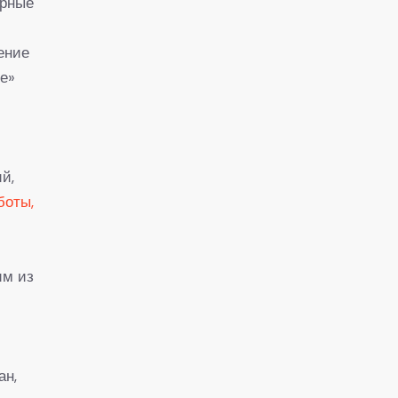
ирные
ение
ое»
й,
боты,
им из
ан,