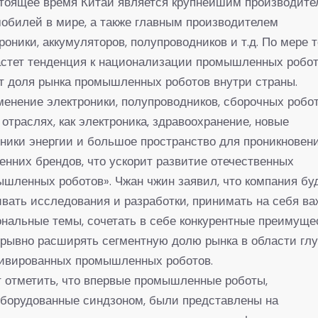
стоящее время Китай является крупнейшим производит
обилей в мире, а также главным производителем
роники, аккумуляторов, полупроводников и т.д. По мере т
астет тенденция к национализации промышленных робот
т доля рынка промышленных роботов внутри страны.
енение электроники, полупроводников, сборочных робот
 отраслях, как электроника, здравоохранение, новые
ники энергии и большое пространство для проникновен
енних брендов, что ускорит развитие отечественных
шленных роботов». Чжан чжин заявил, что компания бу
вать исследования и разработки, принимать на себя в
нальные темы, сочетать в себе конкурентные преимуще
рывно расширять сегментную долю рынка в области гл
тивированных промышленных роботов.
 отметить, что впервые промышленные роботы,
борудованные синдзоном, были представлены на