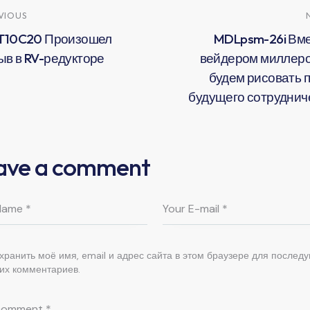
VIOUS
-T10C20 Произошел
MDLpsm-26i Вме
ыв в RV-редукторе
вейдером миллер
будем рисовать 
будущего сотруднич
ave a comment
хранить моё имя, email и адрес сайта в этом браузере для послед
их комментариев.