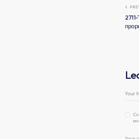
PRE
2711
прор
Le
Со
мо