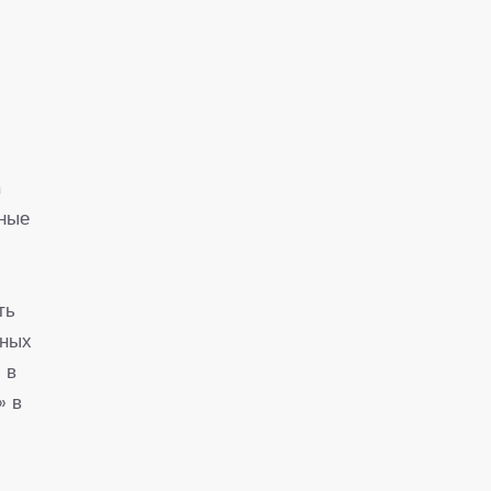
n
ьные
ть
нных
 в
» в