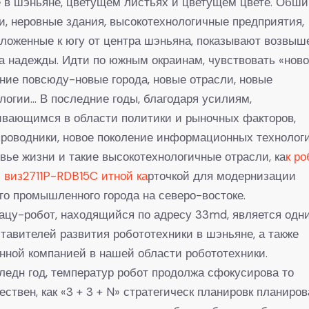
 в шэньяне, цветущем листьях и цветущем цвете. Обш
и, неровные здания, высокотехнологичные предприятия,
ложенные к югу от центра шэньяна, показывают возвыш
а надежды. Идти по южным окраинам, чувствовать «нов
ние повсюду-новые города, новые отрасли, новые
логии… В последние годы, благодаря усилиям,
ивающимся в области политики и рыночных факторов,
роводники, новое поколение информационных технологи
вье жизни и такие высокотехнологичные отрасли, ка
к ро
 виз2711P-RDB15C итной ка
рточкой для модернизации
го промышленного города на северо-востоке.
цу-робот, находящийся по адресу 33md, является одн
тавителей развития робототехники в шэньяне, а также
нной компанией в нашей области робототехники.
ледн год, температур робот продолжа сфокусирова то
ествен, как «3 + 3 + N» стратегическ планировк планиров