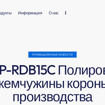
одукты
Информация
О нас
ПРОМЫШЛЕННЫЕ НОВОСТИ
1P-RDB15C Полиро
жемчужины корон
производства