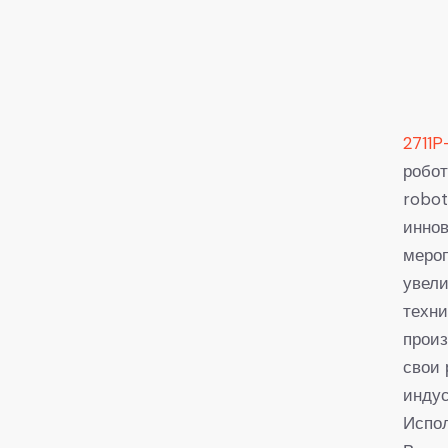
2711P
робот
robot
иннов
мероп
увели
техни
произ
свои 
индус
Испол