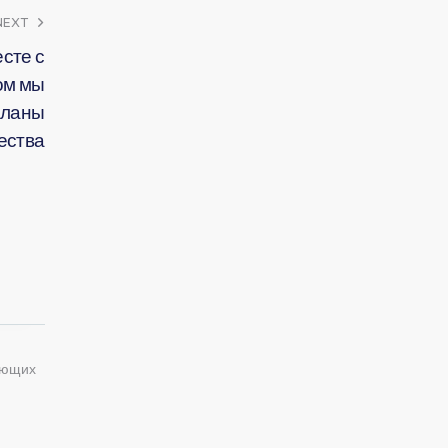
NEXT
сте с
ом мы
планы
ества
ующих