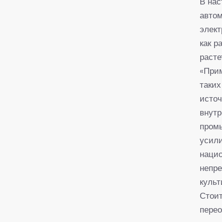
В на
автом
элект
как р
расте
«Прим
таких
источ
внутр
промы
усили
нацио
непре
куль
Стоит
перео