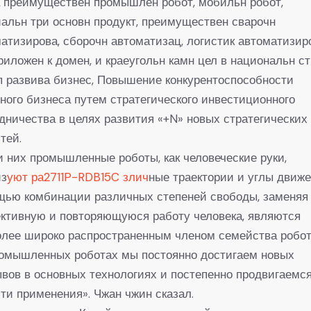
 преимуществен промышлен робот, мобильн робот,
альн три основн продукт, преимуществен сварочн
атизирова, сборочн автоматизац, логистик автоматизир
риложен к домен, и краеугольн камн цел в национальн ст
 развива бизнес, Повышение конкурентоспособности
ного бизнеса путем стратегического инвестиционного
дничества в целях развития «+N» новых стратегических
тей.
 них промышленные роботы, как человеческие руки,
из
уют ра2711P-RDB15C злич
ные траектории и углы движе
щью комбинации различных степеней свободы, заменяя
ктивную и повторяющуюся работу человека, являются
лее широко распространенным членом семейства робот
ромышленных роботах мы постоянно достигаем новых
вов в основных технологиях и постепенно продвигаемся
ти применения». Чжан чжин сказал.