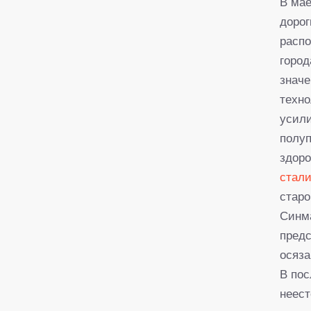
В мае
дорог
распо
город
значе
техно
усил
полуп
здоро
стали
старо
Синма
предс
осяза
В пос
неест