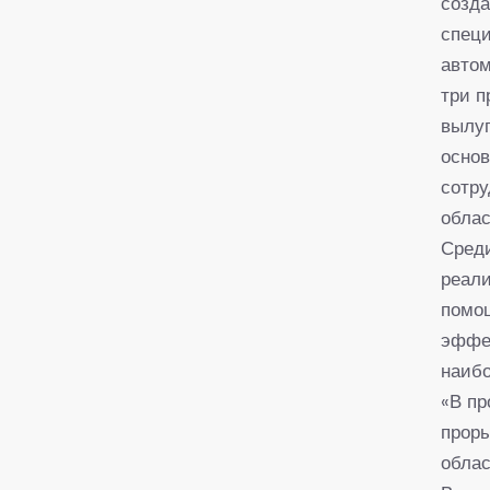
созда
специ
автом
три п
вылуп
основ
сотру
облас
Среди
реал
помо
эффе
наибо
«В п
проры
облас