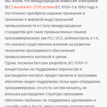
Мы знаем, что международная комиссия электриков
(IE
C) вып8440-2176 устила I
EC 61131-3 в 1993 году и
постепенно приобрела широкое признание и
признание в мировой индустриальной
промышленности и стала международным
стандартом для таких промышленных языков
программирования, как PLC, DCS, робоконтроль и т.п.,
что оказало существенное влияние на развитие
технологии программного обеспечения
промышленного контроля в целом.
Однак, поскольк бол ран разработк, IEC 61131-3
концептуальн не поддержива перенастро и
распределен контрол, предел проявля в программн
обеспечен модел поддержива тольк един оборудован
программирован, отсутств систем концепц, не
вписыва распределен структурн программн
обеспечен требован, не поддержива одновремен и
случайн событ быстр, межд различн производител