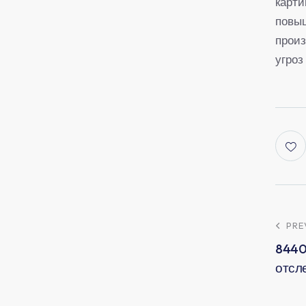
карти
повы
произ
угроз
PRE
8440
отсл