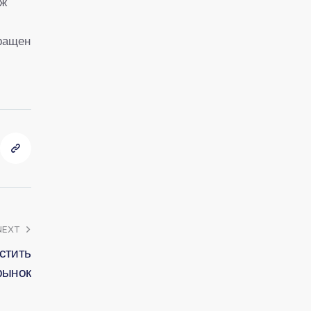
ож
кращен
NEXT
стить
рынок