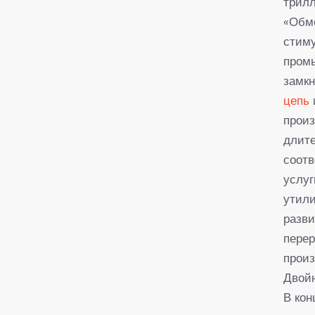
трилл
«Обме
стим
пром
замкн
цепь
произ
длите
соотв
услуг
утили
разви
перер
произ
Двой
В кон