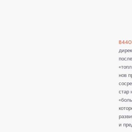
8440
дирек
после
«топл
нов п
сосре
стар 
«боль
котор
разви
и пре