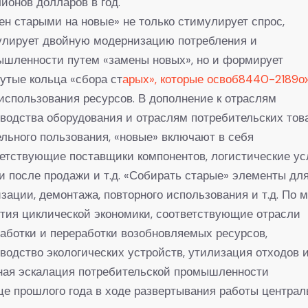
ионов долларов в год.
н старыми на новые» не только стимулирует спрос,
улирует двойную модернизацию потребления и
ышленности путем «замены новых», но и формирует
утые кольца «сбора ст
арых», которые освоб8440-2189о
использования ресурсов. В дополнение к отраслям
водства оборудования и отраслям потребительских тов
льного пользования, «новые» включают в себя
етствующие поставщики компонентов, логистические ус
и после продажи и т.д. «Собирать старые» элементы дл
зации, демонтажа, повторного использования и т.д. По 
тия циклической экономики, соответствующие отрасли
аботки и переработки возобновляемых ресурсов,
водство экологических устройств, утилизация отходов и 
ная эскалация потребительской промышленности
це прошлого года в ходе развертывания работы централ