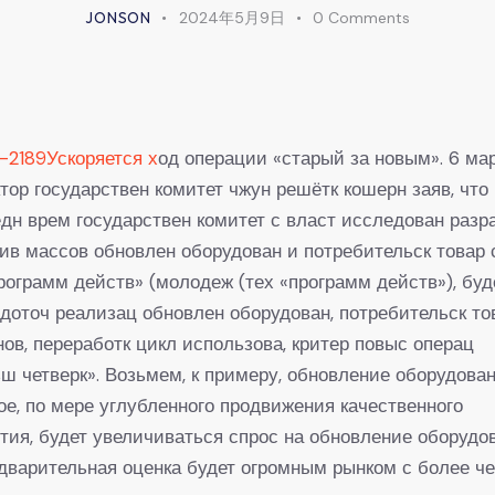
JONSON
2024年5月9日
0
Comments
-2189Ускоряется х
од операции «старый за новым». 6 мар
тор государствен комитет чжун решётк кошерн заяв, что
дн врем государствен комитет с власт исследован разр
ив массов обновлен оборудован и потребительск товар 
рограмм действ» (молодеж (тех «программ действ»), буд
доточ реализац обновлен оборудован, потребительск то
нов, переработк цикл использова, критер повыс операц
ш четверк». Возьмем, к примеру, обновление оборудован
ое, по мере углубленного продвижения качественного
тия, будет увеличиваться спрос на обновление оборудо
дварительная оценка будет огромным рынком с более ч