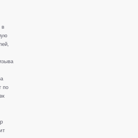
 в
ную
лей,
языва
,
ра
т по
вк
ар
ит