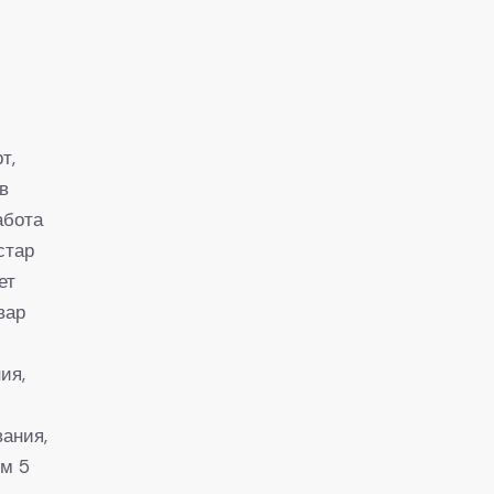
т,
 в
абота
стар
ет
вар
ия,
вания,
ем 5