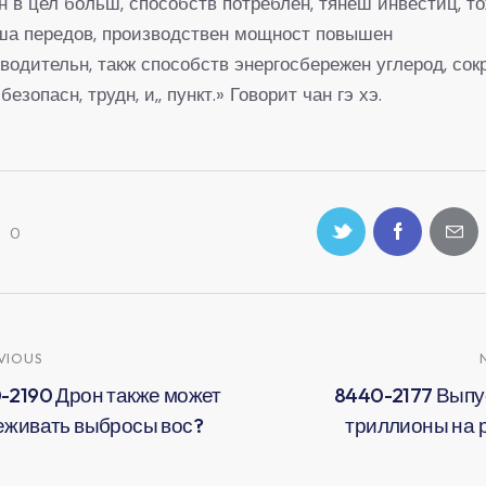
н в цел больш, способств потреблен, тянеш инвестиц, т
ша передов, производствен мощност повышен
водительн, такж способств энергосбережен углерод, со
 безопасн, трудн, и,, пункт.» Говорит чан гэ хэ.
0
VIOUS
-2190 Дрон также может
8440-2177 Выпу
еживать выбросы вос?
триллионы на 