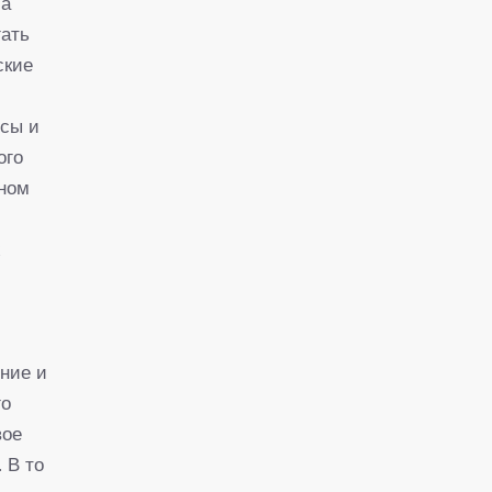
са
гать
ские
осы и
ого
рном
х
ение и
го
вое
 В то