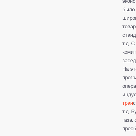
эконо
было 
широ
товар
станд
т.д. 
комит
засед
На эт
прогр
опера
индус
тран
с
т.д. 
газа,
преоб