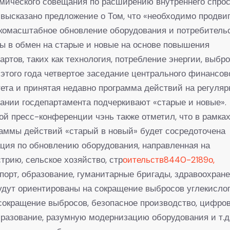
мического совещания по расширению внутреннего спро
высказано предложение о Том, что «необходимо продви
комасштабное обновление оборудования и потребитель
ы в обмен на старые и новые на основе повышения
артов, таких как технология, потребление энергии, выбр
С этого года четвертое заседание центрального финансов
ета и принятая недавно программа действий на регуля
ании госдепартамента подчеркивают «старые и новые».
ой пресс-конференции чэнь также отметил, что в рамка
аммы действий «старый в новый» будет сосредоточена
ция по обновлению оборудования, направленная на
трию, сельское хозяйство, стр
оительств8440-2189о,
порт, образование, гуманитарные бригады, здравоохран
Будут ориентированы на сокращение выбросов углекисло
 сокращение выбросов, безопасное производство, цифро
разование, разумную модернизацию оборудования и т.д.