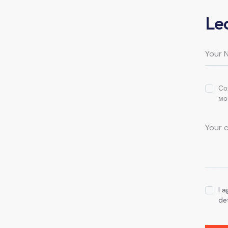
Le
Со
мо
I 
de