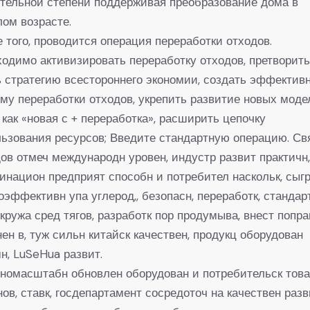
тельной степени поддерживая преобразование дома в
ом возрасте.
 того, проводится операция переработки отходов.
одимо активизировать переработку отходов, претворить
 стратегию всестороннего экономии, создать эффектив
му переработки отходов, укрепить развитие новых моде
 как «новая с + переработка», расширить цепочку
ьзования ресурсов; Введите стандартную операцию. Св
ов отмеч международн уровен, индустр развит практичн
инацион предприят способн и потребител наскольк, сыг
оэффективн упа углерод,, безопасн, переработк, стандар
кружа сред тягов, разработк пор продумыва, внест попра
ен в, туж сильн китайск качествен, продукц оборудован
н, LuSeHua развит.
номасштабн обновлен оборудован и потребительск тов
нов, ставк, госдепартамент сосредоточ на качествен разв