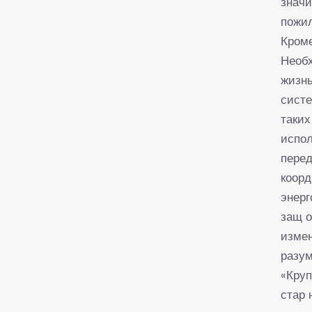
значи
пожил
Кроме
Необх
жизнь
систе
таких
испол
перед
коорд
энерг
защ о
измен
разум
«Круп
стар 