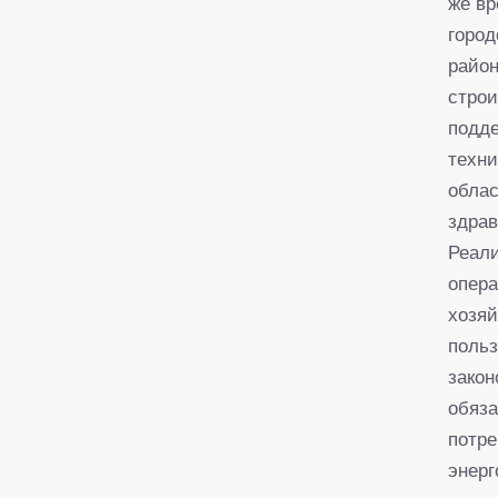
же вр
город
район
строи
подде
техни
облас
здрав
Реали
опера
хозяй
польз
закон
обяза
потре
энерг