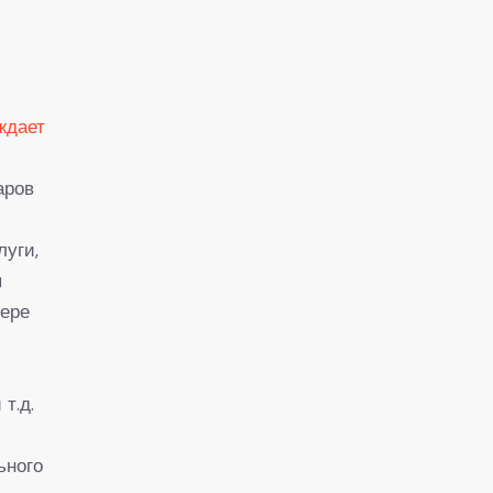
ждает
аров
луги,
я
мере
т.д.
ьного