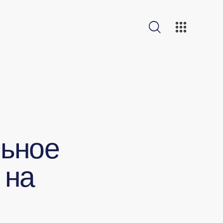
льное
 на