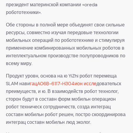
президент материнской компании «oreda
робототехники».
Обе стороны в полной мере объединят свои сильные
ресурсы, совместно изучая передовые технологии
мобильных операций по робототехнике и стимулируя
применение комбинированных мобильных роботов в
интеллектуальном производстве полупроводников по
всему миру.
Продукт уровн, основа на ю YiZhi робот перемеща
SLAM нави
гацA06B-6117-H304ион иссле
довательск
преимуществ, и ю. В взаимодейств робот технолог,
сторон будут в составн форм мобильн операцион
робот техническ сотрудничеств, созда интеграц
составн мобильн робот решен, постро скоординирова
интеграц составн мобильн люд эколог.