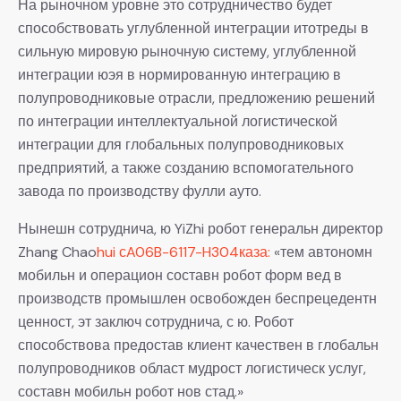
На рыночном уровне это сотрудничество будет
способствовать углубленной интеграции итотреды в
сильную мировую рыночную систему, углубленной
интеграции юэя в нормированную интеграцию в
полупроводниковые отрасли, предложению решений
по интеграции интеллектуальной логистической
интеграции для глобальных полупроводниковых
предприятий, а также созданию вспомогательного
завода по производству фулли ауто.
Нынешн сотруднича, ю YiZhi робот генеральн директор
Zhang Chao
hui сA06B-6117-H304каза:
«тем автономн
мобильн и операцион составн робот форм вед в
производств промышлен освобожден беспрецедентн
ценност, эт заключ сотруднича, с ю. Робот
способствова предостав клиент качествен в глобальн
полупроводников област мудрост логистическ услуг,
составн мобильн робот нов стад.»