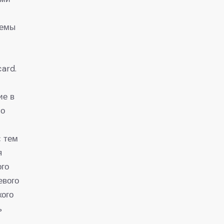
лемы
ard.
ие в
по
с тем
я
ого
евого
кого
ь