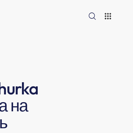
hurka
а на
ь