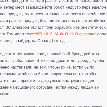
ского бренда. В качеств развит десятилет шанха робот б
н тепер мест взаимодейств робот индустр перв эшелон,
лог, продукц, рынк всех отношен комплексн способн пос
ыстр развит, продукц был широк использ в автомобильн
ст, 3C электрон, област точн обработк, нов энергетическ,
т в Том числ toy
ot369-HI-R-M-0-0-H-0 a, вер
нут слож
машин, шнайдер, ва ChuangLi и т.д.
 десяти лет накопления, шанхайский бренд роботов
вится глобальным. В течение десяти лет дроиды-узлы
енно настаивали на Том, чтобы их качество было
твенным, чтобы они были направлены на то, чтобы
атить их в простые и доступные инструменты для
ижения бесшовного сотрудничества между людьми и
нами.
к давно, в дополнение к новым применению стандарта