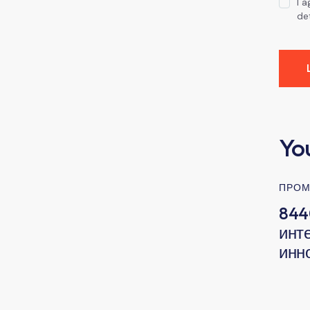
I 
de
Yo
ПРОМ
844
инт
инн