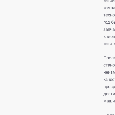
китай
компа
техно
год б
запча
клиен
кита 
После
стано
неизм
качес
превр
дост
маши
Не та