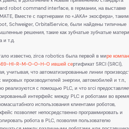
ard robot command interface, в германии, на выставке
ATE, Вместе с партнерами по «JAKA+ экосфера», таким
ot, Schweiger, OrbitalService, были найдены типичные
шленные решения, такие как зубчатые зубчатые матер
 и т.д.
тало известно, zirca robotics была первой в ми
ре компан
369-HI-R-M-0-0-H-0 ившей се
ртификат SRCI (SRCI),
ая, учитывая, что автоматизированные линии производс
 мировых производителей энергии, автомобилей и т.п.,
о реализуются с помощью PLC, и что srci предоставляе
грированный интерфейс между PLC и роботами во врем
омасштабного использования клиентами роботов,
фейс позволяет непосредственно программировать и
олировать робота в PLC, позволяя пользователю
ключаться между различными роботами или поставщик