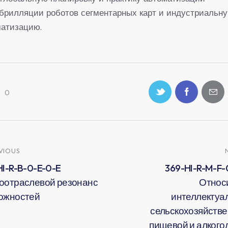
брилляции роботов сегментарных карт и индустриальн
матизацию.
0
VIOUS
HI-R-B-0-E-0-E
369-HI-R-M-F-
оотраслевой резонанс
Относи
ожностей
интеллектуа
сельскохозяйстве
пищевой и алкого