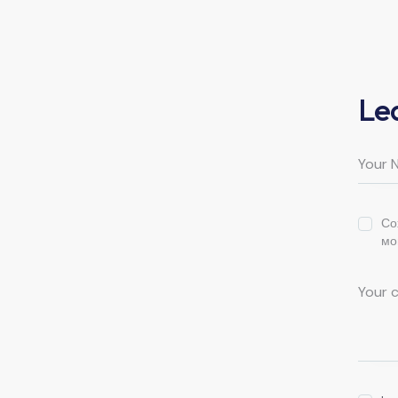
Le
Со
мо