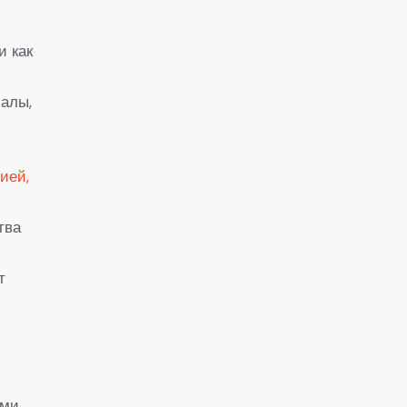
и как
иалы,
ией,
тва
т
я
ами