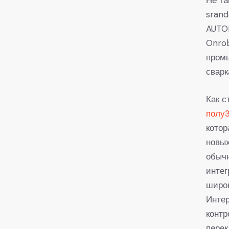
srand
AUTOM
Onrob
промы
сварка
Как с
полу
котор
новых
обычн
инте
широк
Интер
контр
пере