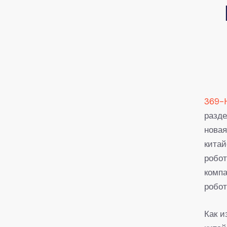
369-
разде
новая
китай
робот
компа
робот
Как и