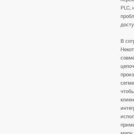
PLC, 
проб
дост
В сот
Неко
совме
цепоч
произ
сегме
чтобы
клиен
интег
испол
приме
миру 