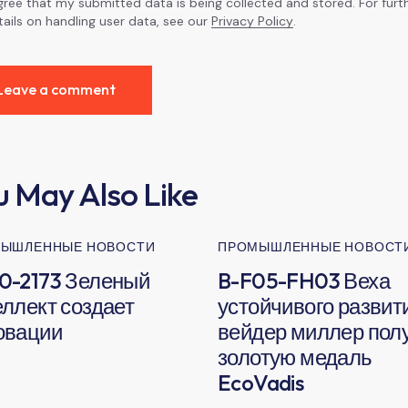
agree that my submitted data is being collected and stored. For furt
tails on handling user data, see our
Privacy Policy
.
u May Also Like
ЫШЛЕННЫЕ НОВОСТИ
ПРОМЫШЛЕННЫЕ НОВОСТ
0-2173 Зеленый
B-F05-FH03 Веха
еллект создает
устойчивого развит
овации
вейдер миллер пол
золотую медаль
EcoVadis