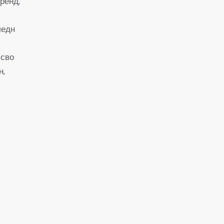
ренд,
ледн
 сво
н,