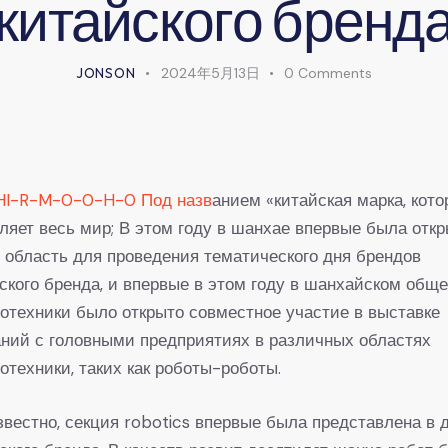
китайского бренд
JONSON
2024年5月13日
0
Comments
HI-R-M-0-0-H-0 Под назв
анием «китайская марка, кот
ляет весь мир; В этом году в шанхае впервые была отк
 область для проведения тематического дня брендов
ского бренда, и впервые в этом году в шанхайском общ
отехники было открыто совместное участие в выставке
ний с головными предприятиях в различных областях
отехники, таких как роботы-роботы.
звестно, секция robotics впервые была представлена в 