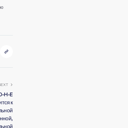
ую
NEXT
0-H-E
тся к
льной
нной,
льной