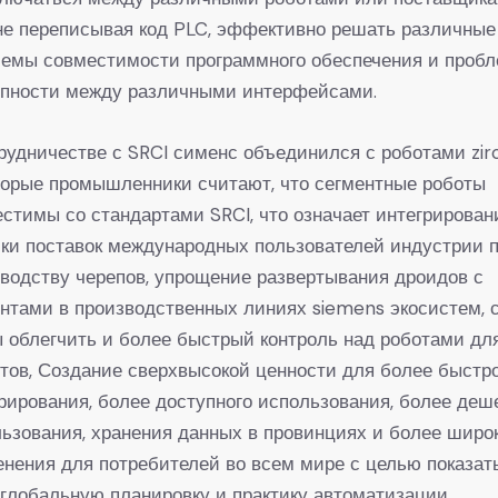
не переписывая код PLC, эффективно решать различные
лемы совместимости программного обеспечения и проб
упности между различными интерфейсами.
рудничестве с SRCI сименс объединился с роботами zirc
торые промышленники считают, что сегментные роботы
стимы со стандартами SRCI, что означает интегрирован
ки поставок международных пользователей индустрии 
водству черепов, упрощение развертывания дроидов с
нтами в производственных линиях siemens экосистем, 
 облегчить и более быстрый контроль над роботами дл
тов, Создание сверхвысокой ценности для более быстр
рирования, более доступного использования, более деш
ьзования, хранения данных в провинциях и более широ
нения для потребителей во всем мире с целью показат
глобальную планировку и практику автоматизации