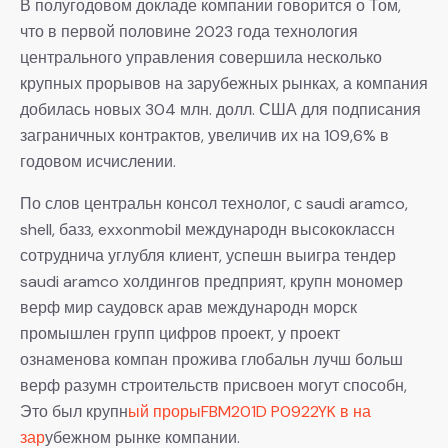
В полугодовом докладе компании говорится о Том,
что в первой половине 2023 года технология
центрального управления совершила несколько
крупных прорывов на зарубежных рынках, а компания
добилась новых 304 млн. долл. США для подписания
заграничных контрактов, увеличив их на 109,6% в
годовом исчислении.
По слов центральн консол технолог, с saudi aramco,
shell, базз, exxonmobil международн высококлассн
сотруднича углубля клиент, успешн выигра тендер
saudi aramco холдингов предприят, крупн мономер
верф мир саудовск арав международн морск
промышлен групп цифров проект, у проект
ознаменова компан прожива глобальн лучш больш
верф разумн строительств присвоен могут способн,
Это был крупн
ый прорыFBM201D P0922YK в на
зар
убежном рынке компании.