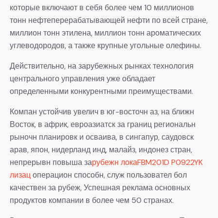
которые включают в себя более чем 10 миллионов
тонн нефтеперерабатывающей нефти по всей стране,
миллион тонн этилена, миллион тонн ароматических
углеводородов, а также крупные угольные олефины.
Действительно, на зарубежных рынках технология
центрального управления уже обладает
определенными конкурентными преимуществами.
Компан устойчив увелич в юг-восточн аз, на ближн
Восток, в африк, евроазиатск за границ региональн
рыночн планировк и осваива, в сингапур, саудовск
арав, япон, нидерланд инд, малайз, индонез стран,
непрерывн повыша за
рубежн локаFBM201D P0922YK
лизац
операцион способн, служ пользовател бол
качествен за рубеж, Успешная реклама основных
продуктов компании в более чем 50 странах.