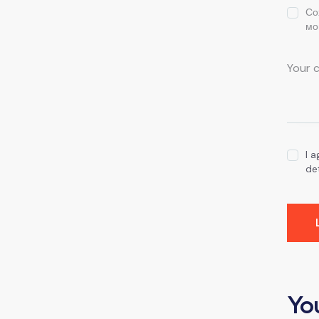
Со
мо
I 
de
Yo