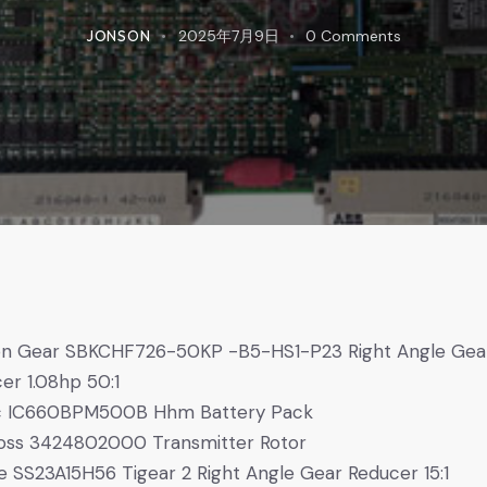
JONSON
2025年7月9日
0
Comments
on Gear SBKCHF726-50KP -B5-HS1-P23 Right Angle Gea
er 1.08hp 50:1
c IC660BPM500B Hhm Battery Pack
oss 3424802000 Transmitter Rotor
 SS23A15H56 Tigear 2 Right Angle Gear Reducer 15:1