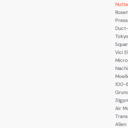
Nutta
Rosem
Press
Duct-
Tokyo
Squar
Vici 
Micro
Nachi
Moel
100-
Grun
31gp
Air M
Trans
Allen