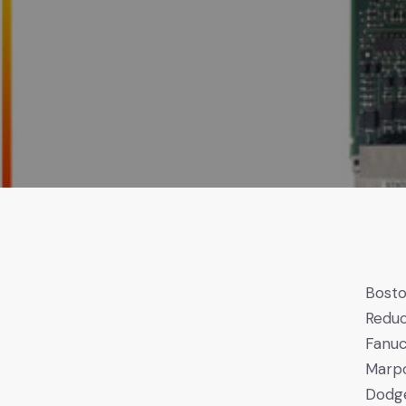
Bost
Reduc
Fanu
Marp
Dodge