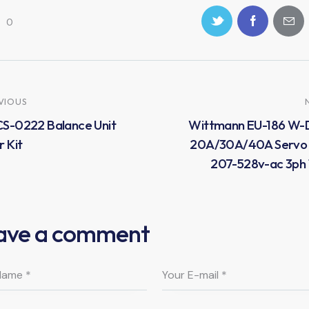
0
VIOUS
S-0222 Balance Unit
Wittmann EU-186 W-
r Kit
20A/30A/40A Servo 
207-528v-ac 3ph 
ave a comment