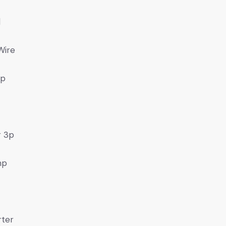
l
Wire
hp
r 3p
mp
rter