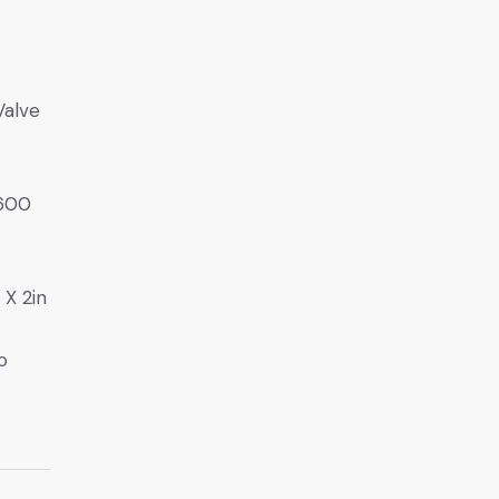
Valve
 600
X 2in
o