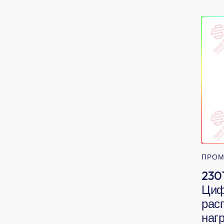
ПРОМ
2301
Циф
рас
нагр