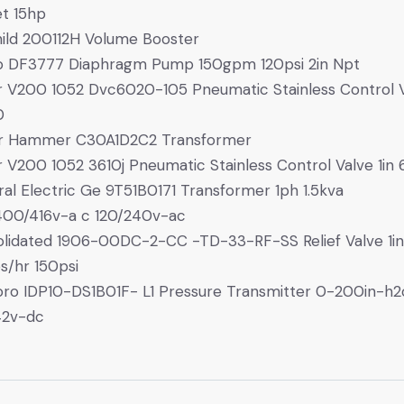
t 15hp
hild 200112H Volume Booster
o DF3777 Diaphragm Pump 150gpm 120psi 2in Npt
r V200 1052 Dvc6020-105 Pneumatic Stainless Control 
0
er Hammer C30A1D2C2 Transformer
r V200 1052 3610j Pneumatic Stainless Control Valve 1in
al Electric Ge 9T51B0171 Transformer 1ph 1.5kva
400/416v-a c 120/240v-ac
lidated 1906-00DC-2-CC -TD-33-RF-SS Relief Valve 1in 
bs/hr 150psi
ro IDP10-DS1B01F- L1 Pressure Transmitter 0-200in-h2
42v-dc