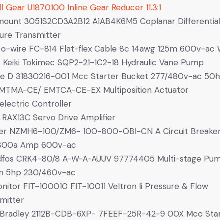
ll Gear U1870100 Inline Gear Reducer 11.3:1
ount 3051S2CD3A2B12 A1AB4K6M5 Coplanar Differentia
ure Transmitter
o-wire FC-814 Flat-flex Cable 8c 14awg 125m 600v-ac 
 Keiki Tokimec SQP2-21-1C2-18 Hydraulic Vane Pump
e D 31830216-001 Mcc Starter Bucket 277/480v-ac 50
EMTMA-CE/ EMTCA-CE-EX Multiposition Actuator
electric Controller
 RAX13C Servo Drive Amplifier
ler NZMH6-100/ZM6- 100-800-OBI-CN A Circuit Breake
800a Amp 600v-ac
dfos CRK4-80/8 A-W-A-AUUV 97774405 Multi-stage Pu
m 5hp 230/460v-ac
onitor FIT-100010 FIT-10011 Veltron Ii Pressure & Flow
mitter
 Bradley 2112B-CDB-6XP- 7FEEF-25R-42-9 00X Mcc Sta