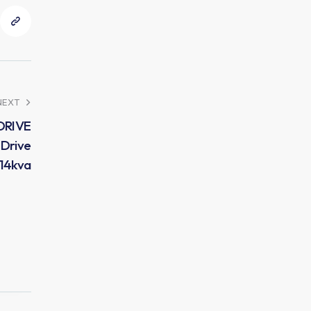
NEXT
DRIVE
Drive
14kva