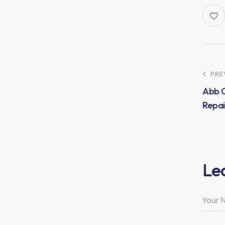
PRE
Abb C
Repai
Le