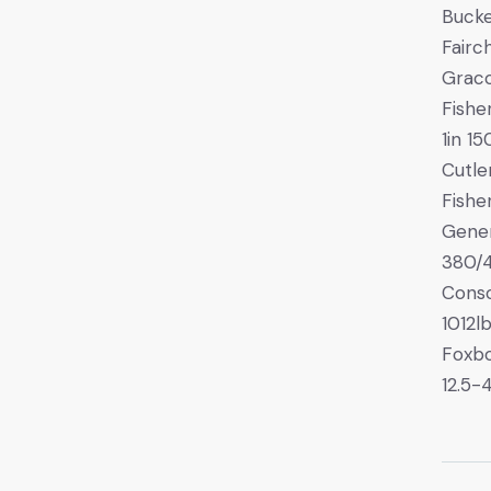
Bucke
Fairc
Grac
Fishe
1in 15
Cutl
Fishe
Gener
380/
Conso
1012l
Foxbo
12.5-