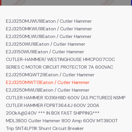
E2J3250MJWU18Eaton / Cutler Hammer
E2J3250MKWU18Eaton / Cutler Hammer
E2J3250MLWU18Eaton / Cutler Hammer
E2J3250WU18Eaton / Cutler Hammer
E2J3150WU18Eaton / Cutler Hammer
CUTLER-HAMMER/ WESTINGHOUSE HMCP007C0C
SERIES C MOTOR CIRCUIT PROTECTOR 7A 600VAC
E2J3250MGWT29Eaton / Cutler Hammer
E2J3250MWT13Eaton / Cutler Hammer
E2J3250MWU18Eaton / Cutler Hammer
CUTLER HAMMER 10316H18D 600V (AS PICTURED) NSMP
CUTLER HAMMER FDPBT3644J 600V 200A
200kA@240V *** IN BOX FAST SHIPPING***
MDL3800 Cutler Hammer 800 Amp 600V MT3800T
Trip SNT4LP11K Shunt Circuit Breaker