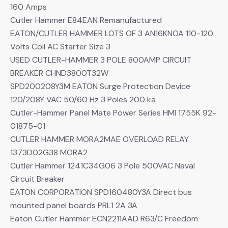
160 Amps
Cutler Hammer E84EAN Remanufactured
EATON/CUTLER HAMMER LOTS OF 3 AN16KNOA 110-120
Volts Coil AC Starter Size 3
USED CUTLER-HAMMER 3 POLE 800AMP CIRCUIT
BREAKER CHND3800T32W
SPD200208Y3M EATON Surge Protection Device
120/208Y VAC 50/60 Hz 3 Poles 200 ka
Cutler-Hammer Panel Mate Power Series HMI 1755K 92-
01875-01
CUTLER HAMMER MORA2MAE OVERLOAD RELAY
1373D02G38 MORA2
Cutler Hammer 1241C34G06 3 Pole 500VAC Naval
Circuit Breaker
EATON CORPORATION SPD160480Y3A Direct bus
mounted panel boards PRL1 2A 3A
Eaton Cutler Hammer ECN2211AAD R63/C Freedom