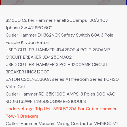
$2.500 Cutler Hammer Panell 200amps 120/240v
1phase 3w 42 SPC 60″
Cutler Hammer DH362NCK Safety Switch 60A 3 Pole
Fusible Krydon Eaton
USED CUTLER-HAMMER JD4250F 4 POLE 250AMP
CIRCUIT BREAKER JD4250MA02
USED CUTLER-HAMMER 3 POLE 1200AMP CIRCUIT
BREAKER HNC31200F
EATON C25LNE3360A series A1 freedom Series 110-120
Volts Coil
Cutler-Hammer RD 65K 1600 AMPS. 3 Poles 600 VAC
RD316T33WP 1495D80G99 RES1600LS
Undervoltage Trip Unit SPBUV120A For Cutler Hammer
Pow-R Breakers
Cutler-Hammer Vacuum Mining Contactor VM160CJZ1