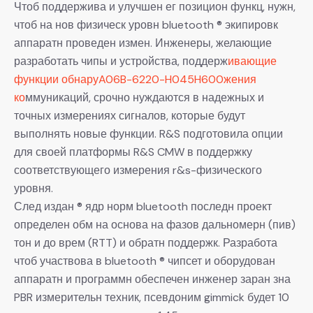
Чтоб поддержива и улучшен ег позицион функц, нужн,
чтоб на нов физическ уровн bluetooth ® экипировк
аппаратн проведен измен. Инженеры, желающие
разработать чипы и устройства, поддерж
ивающие
функции обнаруA06B-6220-H045H600жения
ко
ммуникаций, срочно нуждаются в надежных и
точных измерениях сигналов, которые будут
выполнять новые функции. R&S подготовила опции
для своей платформы R&S CMW в поддержку
соответствующего измерения r&s-физического
уровня.
След издан ® ядр норм bluetooth последн проект
определен обм на основа на фазов дальномерн (пив)
тон и до врем (RTT) и обратн поддержк. Разработа
чтоб участвова в bluetooth ® чипсет и оборудован
аппаратн и программн обеспечен инженер заран зна
PBR измерительн техник, псевдоним gimmick будет 10