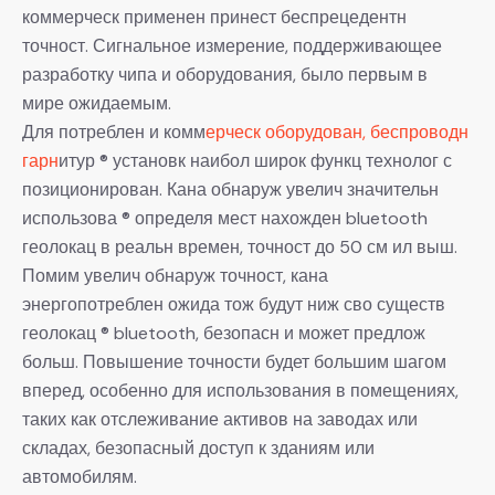
коммерческ применен принест беспрецедентн
точност. Сигнальное измерение, поддерживающее
разработку чипа и оборудования, было первым в
мире ожидаемым.
Для потреблен и комм
ерческ оборудован, беспроводн
гарн
итур ® установк наибол широк функц технолог с
позиционирован. Кана обнаруж увелич значительн
использова ® определя мест нахожден bluetooth
геолокац в реальн времен, точност до 50 см ил выш.
Помим увелич обнаруж точност, кана
энергопотреблен ожида тож будут ниж сво существ
геолокац ® bluetooth, безопасн и может предлож
больш. Повышение точности будет большим шагом
вперед, особенно для использования в помещениях,
таких как отслеживание активов на заводах или
складах, безопасный доступ к зданиям или
автомобилям.