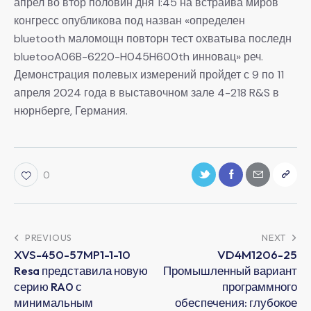
апрел во втор половин дня 1:45 на встраива миров
конгресс опубликова под назван «определен
bluetooth маломощн повторн тест охватыва последн
bluetooA06B-6220-H045H600th инновац» реч.
Демонстрация полевых измерений пройдет с 9 по 11
апреля 2024 года в выставочном зале 4-218 R&S в
нюрнберге, Германия.
0
PREVIOUS
NEXT
XVS-450-57MP1-1-10
VD4M1206-25
Resa представила новую
Промышленный вариант
серию RA0 с
программного
минимальным
обеспечения: глубокое