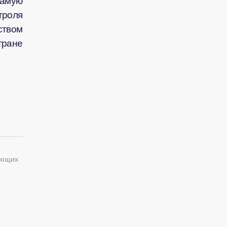
самую
троля
ством
тране
ующих