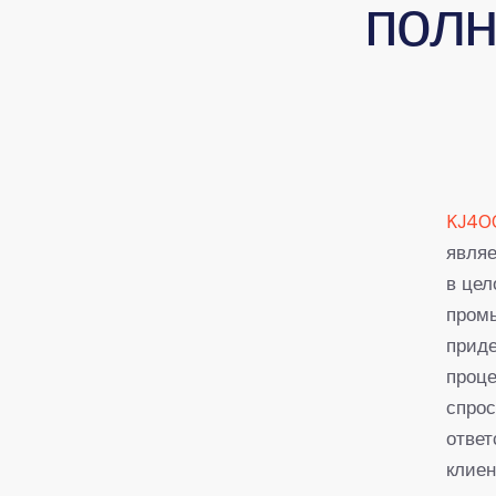
пол
KJ400
являе
в цел
промы
прид
проце
спрос
ответ
клиен