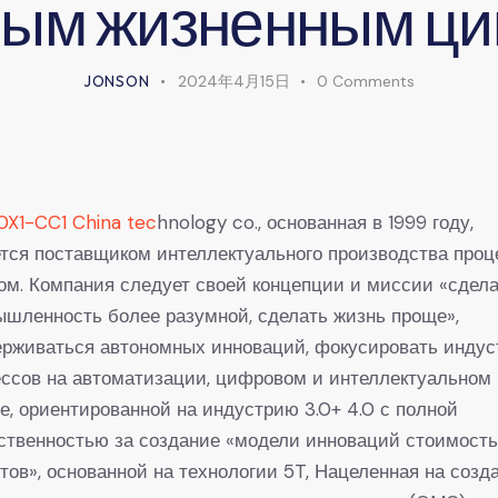
ным жизненным ци
JONSON
2024年4月15日
0
Comments
X1-CC1 China tec
hnology co., основанная в 1999 году,
тся поставщиком интеллектуального производства проц
ом. Компания следует своей концепции и миссии «сдел
шленность более разумной, сделать жизнь проще»,
ерживаться автономных инноваций, фокусировать инду
ссов на автоматизации, цифровом и интеллектуальном
е, ориентированной на индустрию 3.0+ 4.0 с полной
ственностью за создание «модели инноваций стоимость
тов», основанной на технологии 5T, Нацеленная на созд