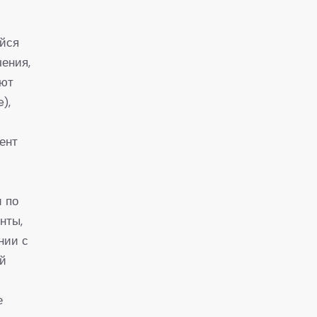
ийся
чения,
яют
),
мент
и по
нты,
нии с
ой
е