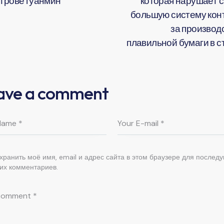
строве гуанмин
которая нарушает 
большую систему кон
за производ
плавильной бумаги в с
ave a comment
хранить моё имя, email и адрес сайта в этом браузере для послед
их комментариев.