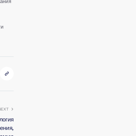
вания
ти
NEXT
логия
ения,