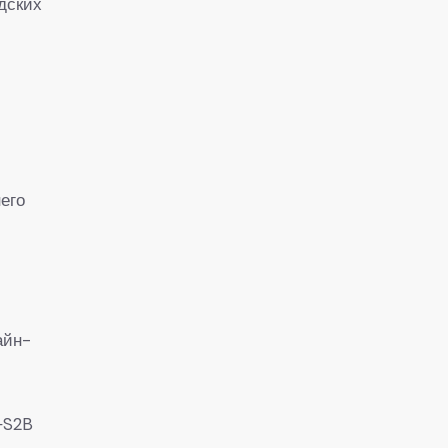
дских
его
айн-
+S2B