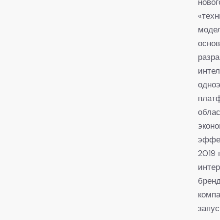
новог
«техн
модел
осно
разра
инте
одно
плат
облас
эконо
эффе
2019 
интер
бренд
компа
запус