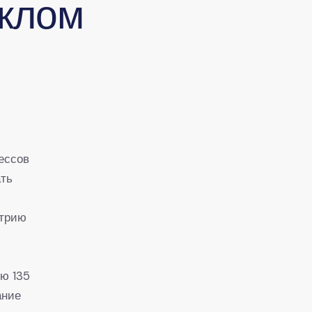
клом
ессов
ать
стрию
ю 135
ание