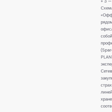
+ 3 —
Схем
«Оффl
рядом
офиса
собой
профе
(Spar
PLAN
экспе
Сетев
закуп
страх
линей
хране
соотв