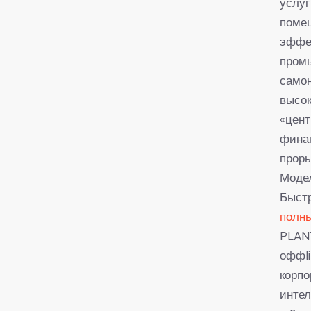
услуг
поме
эффе
пром
само
высок
«цент
финан
проры
Моде
Быстр
полн
PLAN
оффli
корпо
инте