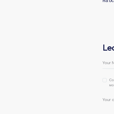
на о
Le
Со
мо