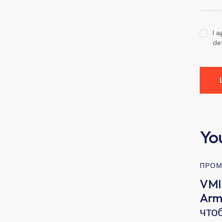
I 
de
Yo
ПРОМ
VMI
Arm 
что