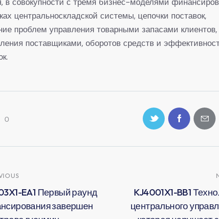
, в совокупности с тремя бизнес-моделями финансиро
ках центральноскладской системы, цепочки поставок,
ие проблем управления товарными запасами клиентов,
ления поставщиками, оборотов средств и эффективнос
ок.
0
VIOUS
03X1-EA1 Первый раунд
KJ4001X1-BB1 Техно
нсирования завершен
центрального управл