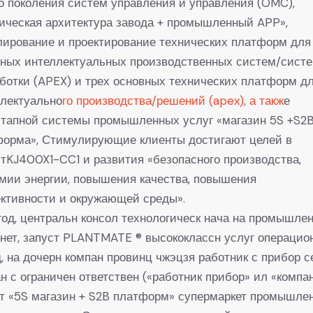
о поколения систем управления и управления (OMC),
ическая архитектура завода + промышленный APP»,
ирование и проектирование технических платформ для
вных интеллектуальных производственных систем/сист
ботки (APEX) и трех основных технических платформ д
ллектуально
го производства/решений (apex), а такж
е
этапной системы промышленных услуг «магазин 5S +S2
форма», Стимулирующие клиенты достигают целей в
тKJ400X1-CC1 и развития «безопасного производства,
мии энергии, повышения качества, повышения
ктивности и окружающей среды».
год, центральн консол технологическ нача на промышле
нет, запуст PLANTMATE ® высококлассн услуг операцио
, на дочерн компан провинц чжэцзя работник с прибор с
н с ограничен ответствен («работник прибор» ил «компан
т «5S магазин + S2B платформ» супермаркет промышле