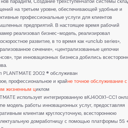
 нов парадигм, Создание трехступенчатой системы скла
щений на третьем уровне, обеспечивающей удобные и
ктивные профессиональные услуги для клиентов
ышленных предприятий. В настоящее время рабочий
намер реализовал бизнес-модель, реализировал
оскоростное развитие, в то время как «unclub series»,
рализованное сечение», «централизованные цепочки
сов», три инновационных бизнеса добились всесторонн
ва.
л PLANTMATE 2002 ® обслуживан
ое, профессиональное и край
не точное обслуживание с
ым жизненным ц
иклом
TMATE использует интегрированную вKJ400X1-CC1 онл
ne модель работы инновационных услуг, предоставляя
ративным клиентам круглосуточную, всестороннюю
ллектуальную домработницу с помощью платформы 5S 