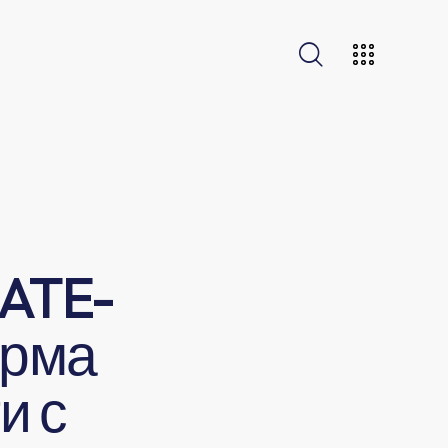
ATE-
орма
и с