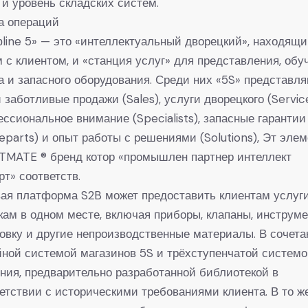
 й уровень складских систем.
а операций
ine 5» — это «интеллектуальный дворецкий», находящ
 с клиентом, и «станция услуг» для представления, обу
 и запасного оборудования. Среди них «5S» представл
 заботливые продажи (Sales), услуги дворецкого (Service
ссиональное внимание (Specialists), запасные гарантии
eparts) и опыт работы с решениями (Solutions), Эт эле
TMATE ® бренд котор «промышлен партнер интеллект
рт» соответств.
ая платформа S2B может предоставить клиентам услуг
кам в одном месте, включая приборы, клапаны, инструме
овку и другие непроизводственные материалы. В сочета
ной системой магазинов 5S и трёхступенчатой систем
ния, предварительно разработанной библиотекой в
етствии с историческими требованиями клиента. В то ж