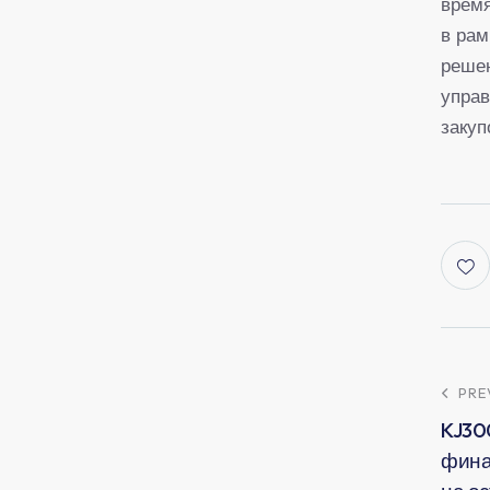
время
в рам
решен
управ
закуп
PRE
KJ30
фина