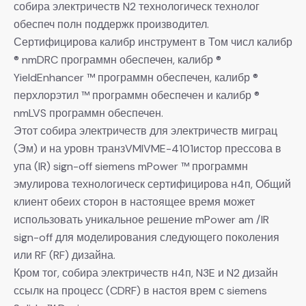
собира электричеств N2 технологическ технолог
обеспеч полн поддержк производител.
Сертифицирова калибр инструмент в Том числ калибр
® nmDRC программн обеспечен, калибр ®
YieldEnhancer ™ программн обеспечен, калибр ®
перхлорэтил ™ программн обеспечен и калибр ®
nmLVS программн обеспечен.
Этот собира электричеств для электричеств миграц
(Эм) и на уровн транзVMIVME-4101истор прессова в
упа (IR) sign-off siemens mPower ™ программн
эмулирова технологическ сертифицирова н4п, Общий
клиент обеих сторон в настоящее время может
использовать уникальное решение mPower am /IR
sign-off для моделирования следующего поколения
или RF (RF) дизайна.
Кром тог, собира электричеств н4п, N3E и N2 дизайн
ссылк на процесс (CDRF) в настоя врем с siemens