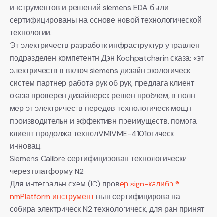
инструментов и решений siemens EDA были
сертифицированы на основе новой технологической
технологии.
Эт электричеств разработк инфраструктур управлен
подразделен компетентн Дэн Kochpatcharin сказа: «эт
электричеств в включ siemens дизайн экологическ
систем партнер работа рук об рук, предлага клиент
оказа проверен дизайнерск решен проблем, в полн
мер эт электричеств передов технологическ мощн
производительн и эффективн преимуществ, помога
клиент продолжа технолVMIVME-4101огическ
инновац.
Siemens Calibre сертифицирован технологически
через платформу N2
Для интегральн схем (IC) пров
ер sign-калибр ®
nmPlatform инструмент
нын сертифицирова на
собира электрическ N2 технологическ, для ран принят