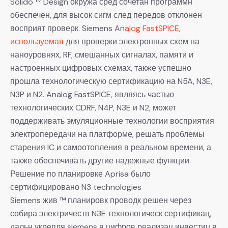
Solido ™ Design окружа сред сочетан программн
обеспечен, для высок сигм след передов отклонен
восприят проверк. Siemens An
alog FastSPICE,
используемая
для проверки электронных схем на
наноуровнях, RF, смешанных сигналах, памяти и
настроенных цифровых схемах, также успешно
прошла технологическую сертификацию на N5A, N3E,
N3P и N2. Analog FastSPICE, являясь частью
технологических CDRF, N4P, N3E и N2, может
поддерживать эмуляционные технологии восприятия
электропередачи на платформе, решать проблемы
старения IC и самоотопления в реальном времени, а
также обеспечивать другие надежные функции.
Решение по планировке Aprisa было
сертифицировано N3 technologies
Siemens жив ™ планировк проводк решен через
собира электричеств N3E технологическ сертификац,
дальн укрепля siemens в цифров реализац инвестиц в