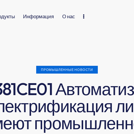
одукты
Информация
О нас
ПРОМЫШЛЕННЫЕ НОВОСТИ
81CE01 Автомати
электрификация ли
меют промышленн