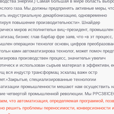
водства энергии.) Самая большая в мире область выбр
ислого газа. Мы должны предпринять активные меры, чт
рить индустриальную декарбонизацию, одновременно
нтируя повышение производительности». Шнайдер
рическ миров исполнительн виц-президент, промышлен
атизац бизнес глав барбар фре заяв, что «в эт процесс,
шлен операцион технолог основн, цифров преобразова
гольн камн автоматизирова технолог, может помоч пред
изирова производствен процесс, значительн увелич
етическ и использован сырьев материал в эффективн, е
щ вся индустр трансформац эскалац важн остр
ет.»Закрытые, специализированные технологии
матизации промышленности мешают нам осуществить 
ние четвертой промышленной революции. Мы PPC381CE
гаем, что автоматизация, определяемая программой, поз
но решить проблемы переносимости, конверсионности 