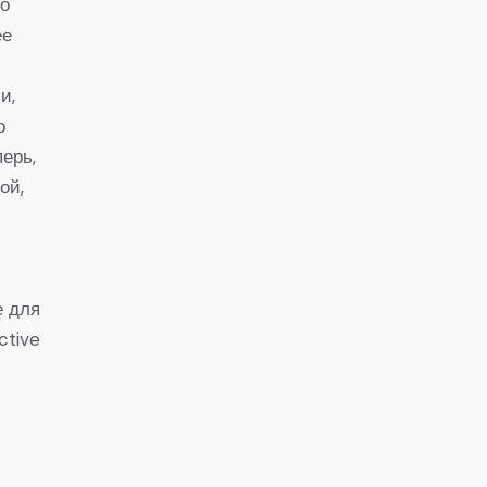
то
ее
и,
о
ерь,
ой,
е для
ctive