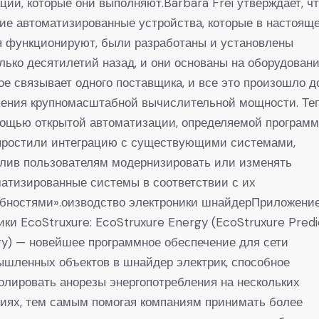
ции, которые они выполняют.Barbara Frei утверждает, ч
ие автоматизированные устройства, которые в настоящ
я функционируют, были разработаны и установлены
лько десятилетий назад, и они основаны на оборудовани
ое связывает одного поставщика, и все это произошло д
ения крупномасштабной вычислительной мощности. Теп
ощью открытой автоматизации, определяемой программ
простили интеграцию с существующими системами,
лив пользователям модернизировать или изменять
атизированные системы в соответствии с их
ебностями».оизводство электроники шнайдерПриложени
ки EcoStruxure: EcoStruxure Energy (EcoStruxure Predi
y) — новейшее программное обеспечение для сети
шленных объектов в шнайдер электрик, способное
олировать анорезы энергопотребления на нескольких
иях, тем самым помогая компаниям принимать более