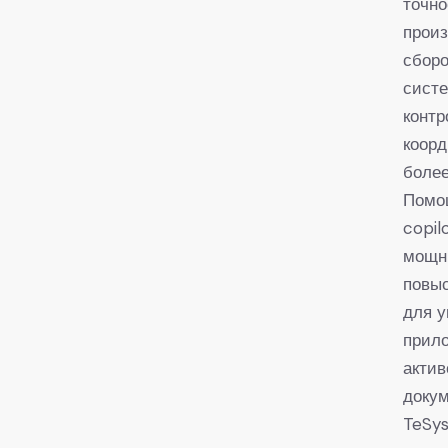
точно
прои
сборо
сист
контр
коорд
более
Помощ
copil
мощны
повы
для у
прило
актив
докум
TeSys