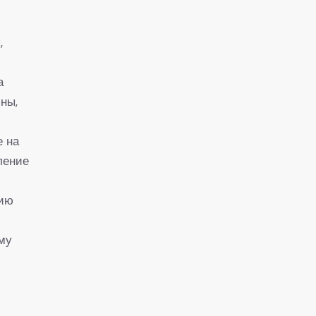
,
а
ны,
е на
ление
цию
му