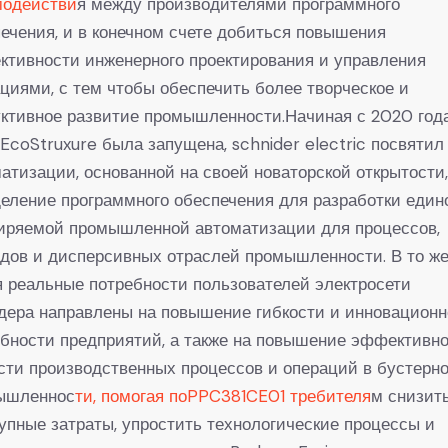
модействи
я между производителями программного
ечения, и в конечном счете добиться повышения
тивности инженерного проектирования и управления
циями, с тем чтобы обеспечить более творческое и
ктивное развитие промышленности.Начиная с 2020 года
 EcoStruxure была запущена, schnider electric посвятил
атизации, основанной на своей новаторской открытости
еление программного обеспечения для разработки един
иряемой промышленной автоматизации для процессов,
дов и дисперсивных отраслей промышленности. В то ж
 реальные потребности пользователей электросети
дера направлены на повышение гибкости и инновацион
бности предприятий, а также на повышение эффективно
сти производственных процессов и операций в бустерн
ышленнос
ти, помогая поPPC381CE01 требителя
м снизит
упные затраты, упростить технологические процессы и