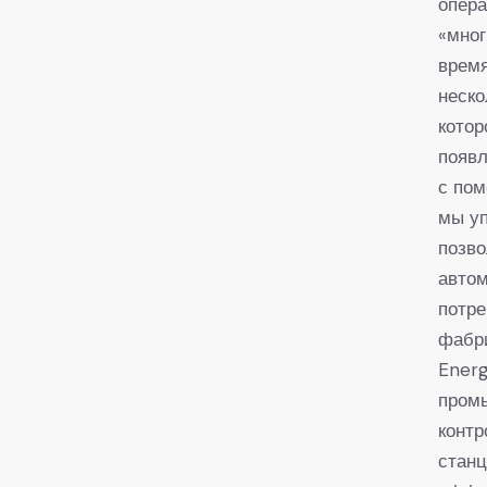
опера
«мног
врем
неско
котор
появл
с пом
мы у
позво
автом
потр
фабри
Energ
промы
контр
станц