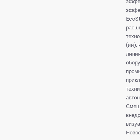
эффе
эффек
EcoSt
расши
техно
(ии),
линии
обору
промы
прик
техни
автон
Смеш
внедр
визуа
Ново