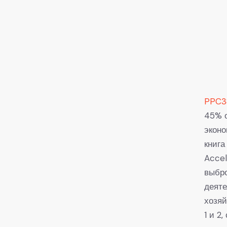
PPC3
45% о
эконо
книга
Accel
выбро
деяте
хозяй
1 и 2