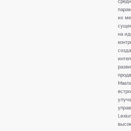
сред
парам
их ме
сущес
на ид
контр
созда
инте
разви
прод
Mast
встро
улуч
упра
Lexiu
высо