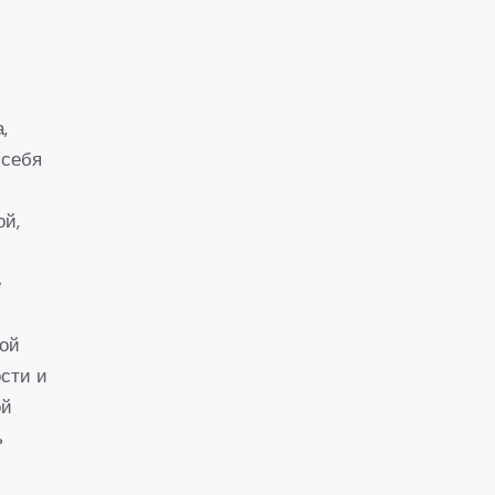
,
 себя
,
ой,
е
ной
сти и
ой
ь