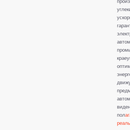
произ
углек
уско
гара
элект
автом
промы
краеу
оптим
энерг
движу
предм
авто
виде
пол
а
реаль