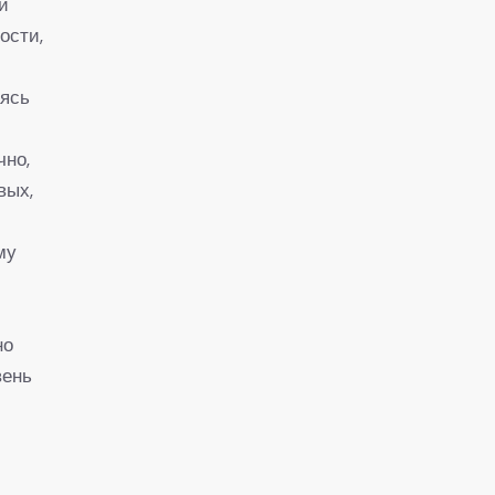
и
ости,
аясь
чно,
вых,
му
но
вень