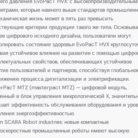
него давления EvoPacT HVX: с высокопроизводительным
етрами, которые намного выше стандартов промышленн
ханическая жизнь может в пять раз превысить
твующие критерии продукции такого же типа. Основыв
ее цифрового исходного дизайна, пользователи могут
олировать состояние здоровья EvoPacT HVX круглосуто
вая устойчивое влияние на развитие с помощью цифро
ллектуальных свойствов, обеспечивающих устойчивое
тие пользователей и партнеров, способствуя глобально
вижению процесса дигитализации и электрификации.
erPacT MTZ (masterpact MTZ) — цифровой модуль,
енный в блок управления микрологической X, значитель
шает эффективность обслуживания оборудования и уро
вления энергоэффективностью.
m SCARA Robot industries: новые компактные
коскоростные промышленные роботы имеют высокую