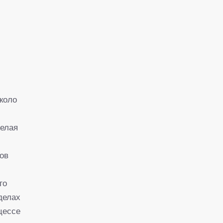
коло
белая
тов
го
делах
цессе