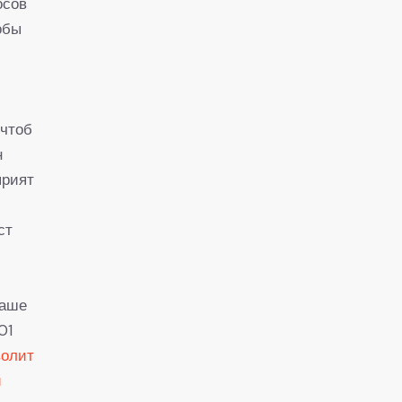
осов
обы
 чтоб
н
прият
ст
наше
01
волит
и