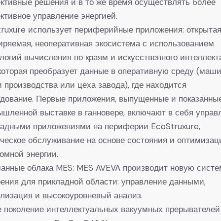
ктивные решения и в то же время осуществлять более
тивное управление энергией.
ruxure использует периферийные приложения: открытая
ряемая, неоперативная экосистема с использованием
логий вычисления по краям и искусственного интеллект
 которая преобразует данные в оперативную среду (маши
 производства или цеха завода), где находится
дование. Первые приложения, выпущенные и показанны
шленной выставке в ганновере, включают в себя управ
ладными приложениями на периферии EcoStruxure,
ческое обслуживание на основе состояния и оптимиза
омной энергии.
анные облака MES: MES AVEVA производит новую систе
ения для прикладной области: управление данными,
лизация и высокоуровневый анализ.
е поколение интеллектуальных вакуумных прерывателей