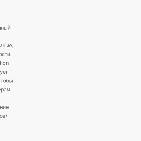
нный
мные,
ости.
tion
ует
чтобы
ерам
ание
ов/