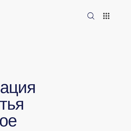
зация
тья
ое