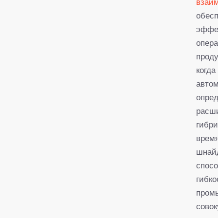
взаи
обесп
эффек
опера
проду
когда
автом
опред
расш
гибри
время
шнай
спосо
гибко
пром
совок