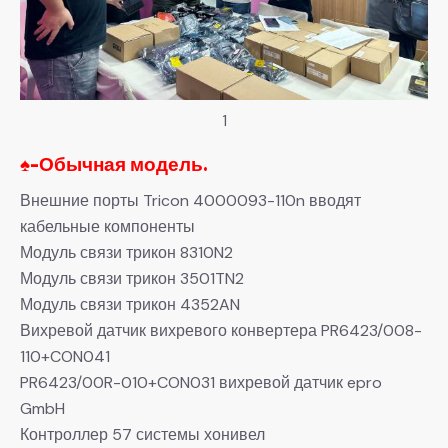
1
♠-
Обычная модель.
Внешние порты Tricon 4000093-110n вводят
кабельные компоненты
Модуль связи трикон 8310N2
Модуль связи трикон 3501TN2
Модуль связи трикон 4352AN
Вихревой датчик вихревого конвертера PR6423/008-
110+CON041
PR6423/00R-010+CON031 вихревой датчик epro
GmbH
Контроллер 57 системы хонивел