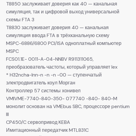
T8850 заслуживает доверия как 40 — канальная
симуляция, так и цифровой выход универсальной
схемы FTA 3
T8830 заслуживает доверия 40 — канальная
симуляция ввода FTA в трёхканальную схему
MSPC-6886/6800 PCI/ISA одноплатный компьютер
MSPC
FCS01.1E- 0011-A-04-NNBV R911311065,
преобразователь частоты, который управляет lex
* H32ncha-lnn-n -n -n -00 — ступенчатый
электродвигатель коул Морган
Контроллер 57 системы хонивел
VMIVME-7740-840-350- 077740 -840- 840-M
монолит основан на VMEbus SBC, процессоре pentium
III
CP450/C сервопривод KEBA
Имитационный передатчик MTL831C