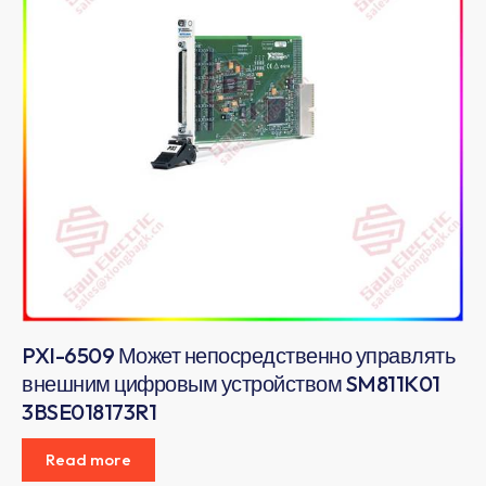
PXI-6509 Может непосредственно управлять
внешним цифровым устройством SM811K01
3BSE018173R1
Read more