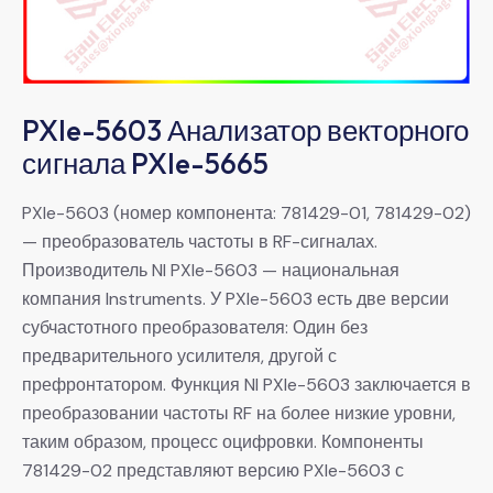
PXIe-5603 Анализатор векторного
сигнала PXIe-5665
PXIe-5603 (номер компонента: 781429-01, 781429-02)
— преобразователь частоты в RF-сигналах.
Производитель NI PXIe-5603 — национальная
компания Instruments. У PXIe-5603 есть две версии
субчастотного преобразователя: Один без
предварительного усилителя, другой с
префронтатором. Функция NI PXIe-5603 заключается в
преобразовании частоты RF на более низкие уровни,
таким образом, процесс оцифровки. Компоненты
781429-02 представляют версию PXIe-5603 с