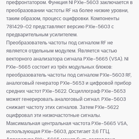
префронтатором. Функция NI PXIe-5603 заключается в
преобразовании частоты RF на более низкие уровни,
таким образом, процесс оцифровки. Компоненты
781429-02 представляют версию PXIe-5603 с
предварительным усилителем.
Преобразователь частоты под сигналом RF не
является отдельным модулем. Является частью
векторного анализатора сигнала PXIe-5665 (VSA). NI
PXIe-5665 состоит из трёх модульных блоков:
преобразователь частоты под сигналом PXIe-5603 RF,
аналоговый генератор PXIe-5653 и цифровой прибор
средних частот PXIe-5622. Осциллограф PXIe-5653
может генерировать аналоговый сигнал. PXIe-5603
снижает частоту этих сигналов. Затем PXIe-5622
оцифровал эти низкочастотные сигналы.
Максимальная центральная частота PXIe-5665 VSA,
использующая PXIe-5603, достигает 3,6 ГГЦ.