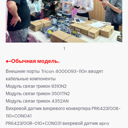
1
♠-
Обычная модель.
Внешние порты Tricon 4000093-110n вводят
кабельные компоненты
Модуль связи трикон 8310N2
Модуль связи трикон 3501TN2
Модуль связи трикон 4352AN
Вихревой датчик вихревого конвертера PR6423/008-
110+CON041
PR6423/00R-010+CON031 вихревой датчик epro