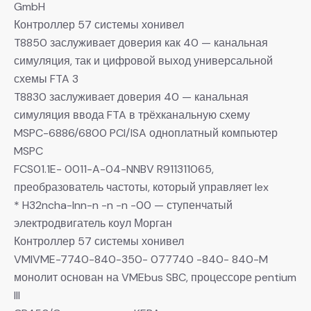
GmbH
Контроллер 57 системы хонивел
T8850 заслуживает доверия как 40 — канальная
симуляция, так и цифровой выход универсальной
схемы FTA 3
T8830 заслуживает доверия 40 — канальная
симуляция ввода FTA в трёхканальную схему
MSPC-6886/6800 PCI/ISA одноплатный компьютер
MSPC
FCS01.1E- 0011-A-04-NNBV R911311065,
преобразователь частоты, который управляет lex
* H32ncha-lnn-n -n -n -00 — ступенчатый
электродвигатель коул Морган
Контроллер 57 системы хонивел
VMIVME-7740-840-350- 077740 -840- 840-M
монолит основан на VMEbus SBC, процессоре pentium
III