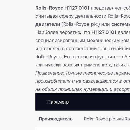
Rolls-Royce H1127.0101
​ представляет с
Учитывая сферу деятельности Rolls-Royc
двигатели
​ (Rolls-Royce plc) или
систем
Наиболее вероятно, что
H1127.0101
​ явл
специализированным механическим компо
изготовлен в соответствии с высочайши
Rolls-Royce. Его основная функция — о
критически важных применениях, таких к
Примечание: Точные технические пара
производителя и не разглашаются в о
на общих принципах нумерации и ассорт
Параметр
Производитель
Rolls-Royce plc или R