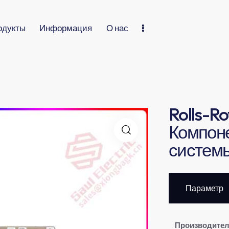
одукты
Информация
О нас
Rolls-Ro
Компоне
систем
Параметр
Производите