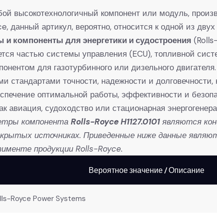
обой высокотехнологичный компонент или модуль, произ
e, данный артикул, вероятно, относится к одной из дву
ы и компоненты для энергетики и судостроения
​ (Rol
яется частью системы управления (ECU), топливной сис
нентом для газотурбинного или дизельного двигателя.
ми стандартами точности, надежности и долговечности, 
беспечение оптимальной работы, эффективности и безоп
ак авиация, судоходство или стационарная энергогенера
метры компонента
Rolls-Royce H1127.0101
​ являются ко
ткрытых источниках. Приведенные ниже данные являю
именте продукции Rolls-Royce.
Вероятное значение / Описание
olls-Royce Power Systems