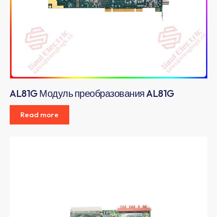
AL81G Модуль преобразования AL81G
Read more