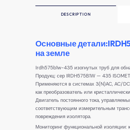
DESCRIPTION
Основные детали:IRDH5
на земле
Irdh575b1w-435 изогнутых труб для обн
Продукц: сер IRDH575B1W — 435 ISOMET
Применяются в системах 3(N)AC, AC/DC 
как преобразователь или кристалличес
Двигатель постоянного тока, управляем
соответствующим измерительным трансф
повреждения изолятора.
Мониторинг функциональной изоляции: к