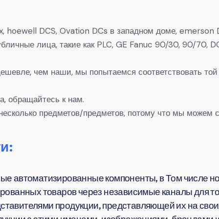
, hoewell DCS, Ovation DCs в западном доме, emerson D
 Публичные лица, такие как PLC, GE Fanuc 90/30, 90/7
 дешевле, чем наши, мы попытаемся соответствовать той
а, обращайтесь к нам.
несколько предметов/предметов, потому что мы можем с
и:
ые автоматизированные компоненты, в Том числе но
рованных товаров через независимые каналы для тог
тавителями продукции, представляющей их на своих
укции с этими именами, изображениями, брендами и