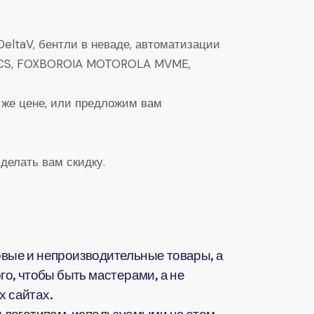
eltaV, бентли в неваде, автоматизации
0, DCS, FOXBOROIA MOTOROLA MVME,
 же цене, или предложим вам
делать вам скидку.
вые и непроизводительные товары, а
о, чтобы быть мастерами, а не
 сайтах.
 логотипом, используемыми на этом