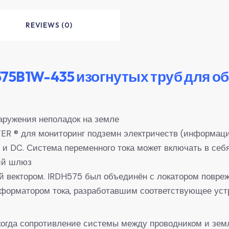
REVIEWS (0)
75B1W-435 изогнутых труб для о
аружения неполадок на земле
ER ® для мониторинг подземн электричеств (информаци
и DC. Система переменного тока может включать в себя
кий шлюз
ый вектором. IRDH575 был объединён с локатором повре
орматором тока, разработавшим соответствующее устр
огда сопротивление системы между проводником и зем