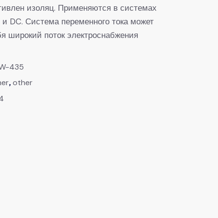
тивлен изоляц. Применяются в системах
 и DC. Система переменного тока может
бя широкий поток электроснабжения
1W-435
,
her
other
4