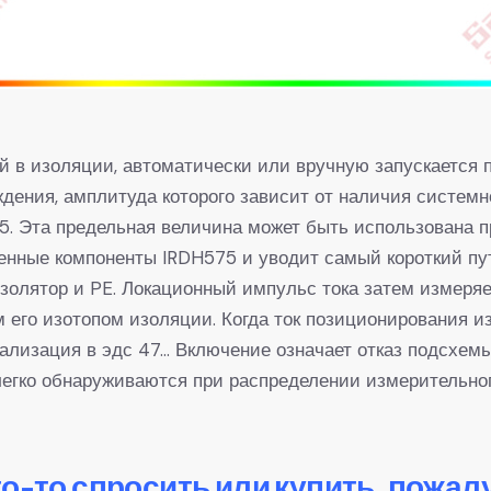
й в изоляции, автоматически или вручную запускается
ждения, амплитуда которого зависит от наличия системн
75. Эта предельная величина может быть использована 
енные компоненты IRDH575 и уводит самый короткий пут
изолятор и PE. Локационный импульс тока затем измеря
м его изотопом изоляции. Когда ток позиционирования и
нализация в эдс 47… Включение означает отказ подсхе
 легко обнаруживаются при распределении измерительно
то-то спросить или купить, пожал