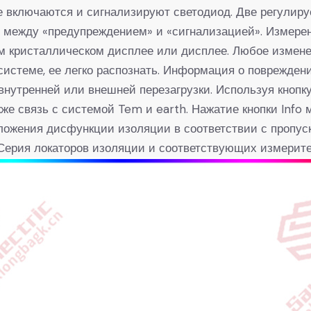
е включаются и сигнализируют светодиод. Две регулир
е между «предупреждением» и «сигнализацией». Измере
м кристаллическом дисплее или дисплее. Любое измене
 системе, ее легко распознать. Информация о поврежде
внутренней или внешней перезагрузки. Используя кнопк
же связь с системой Tem и earth. Нажатие кнопки Info
ложения дисфункции изоляции в соответствии с пропу
Серия локаторов изоляции и соответствующих измерите