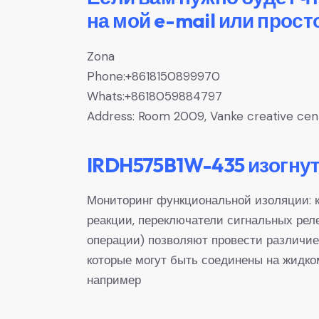
на мой e-mail или прост
Zona
Phone:+8618150899970
Whats:+8618059884797
Address: Room 2009, Vanke creative center
IRDH575B1W-435 изогнут
Мониторинг функциональной изоляции: к
реакции, переключатели сигнальных рел
операции) позволяют провести различи
которые могут быть соединены на жидко
например