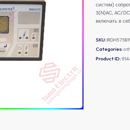
систем) сопро
3(N)AC, AC/DC
включать в се
SKU:
IRDH575B
Categories:
ot
Product ID:
914