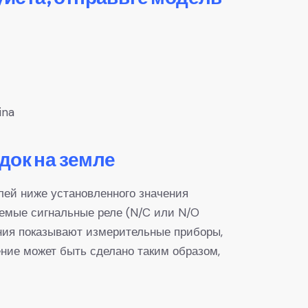
ina
док на земле
лей ниже установленного значения
уемые сигнальные реле (N/C или N/O
ния показывают измерительные приборы,
ние может быть сделано таким образом,