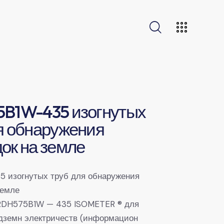
5B1W-435 изогнутых
я обнаружения
ок на земле
5 изогнутых труб для обнаружения
земле
IRDH575B1W — 435 ISOMETER ® для
дземн электричеств (информацион