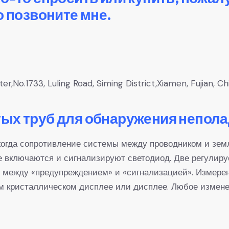
о позвоните мне.
,No.1733, Luling Road, Siming District,Xiamen, Fujian, Ch
ых труб для обнаружения непола
огда сопротивление системы между проводником и зем
е включаются и сигнализируют светодиод. Две регулир
е между «предупреждением» и «сигнализацией». Измере
м кристаллическом дисплее или дисплее. Любое измене