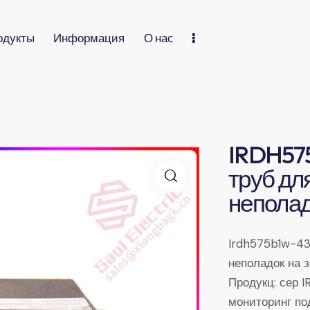
одукты
Информация
О нас
IRDH57
труб дл
неполад
Irdh575b1w-43
неполадок на 
Продукц: сер 
мониторинг по