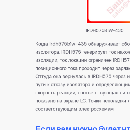
IRDH575B1W-435
Когда Irdh575b1w-435 обнаруживает сбо
изолятора. IRDH575 генерирует ток нахо
изоляции, ток локации ограничен IRDH5
позиционного тока проходит через заряж
Оттуда она вернулась в IRDH575 через 
пути к отказу изолятора и определяющи
скорость реакции, соответствующая сиг
показано на экране LC. Точки неполадки
соответствующим электросхемам
Если вам нужно будет ч