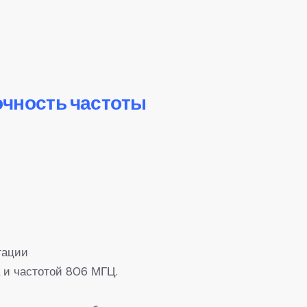
очность частоты
гации
 и частотой 806 МГЦ.