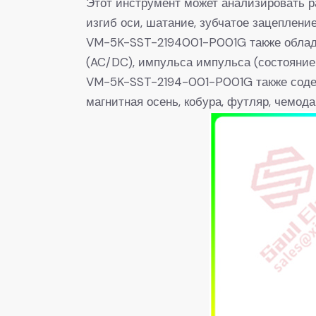
Этот инструмент может анализировать ра
изгиб оси, шатание, зубчатое зацеплени
VM-5K-SST-2194001-P001G также обладае
(AC/DC), импульса импульса (состояние
VM-5K-SST-2194-001-P001G также содерж
магнитная осень, кобура, футляр, чемода