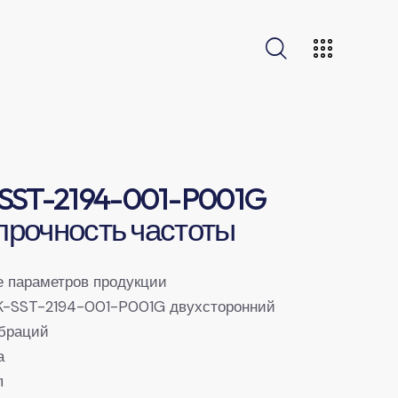
SST-2194-001-P001G
 прочность частоты
 параметров продукции
K-SST-2194-001-P001G двухсторонний
ибраций
а
п