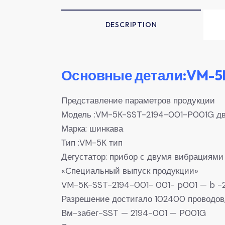
DESCRIPTION
Основные детали:VM-5K
Представление параметров продукции
Модель :VM-5K-SST-2194-001-P001G дв
Марка: шинкава
Тип :VM-5K тип
Дегустатор: прибор с двумя вибрациями
«Специальный выпуск продукции»
VM-5K-SST-2194-001- 001- p001 — b -2 
Разрешение достигало 102400 проводов,
Вм-забег-SST — 2194-001 — P001G