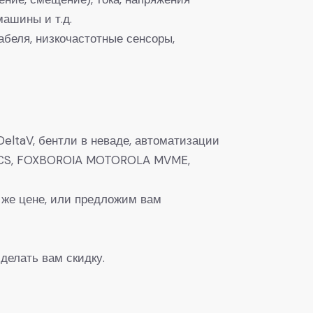
ашины и т.д.
беля, низкочастотные сенсоры,
eltaV, бентли в неваде, автоматизации
0, DCS, FOXBOROIA MOTOROLA MVME,
 же цене, или предложим вам
делать вам скидку.