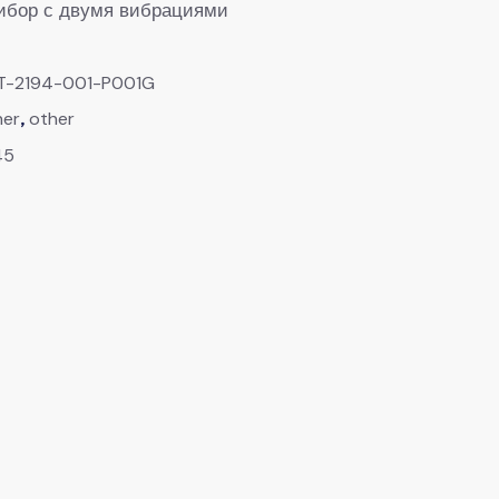
рибор с двумя вибрациями
T-2194-001-P001G
,
her
other
45