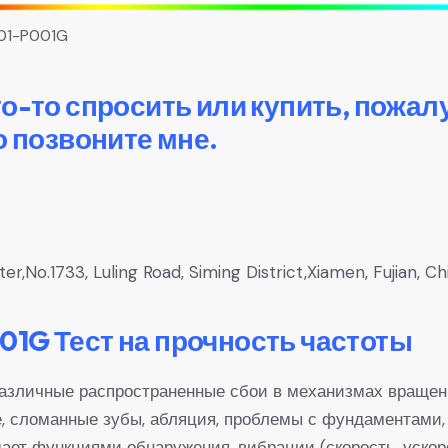
01-P001G
то-то спросить или купить, пожал
о позвоните мне.
,No.1733, Luling Road, Siming District,Xiamen, Fujian, Ch
1G Тест на прочность частоты
зличные распространенные сбои в механизмах вращения,
е, сломанные зубы, абляция, проблемы с фундаментами, 
т функциями обнаружения, вибрации (скорость, ускоре