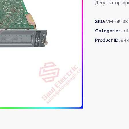
Дегустатор: п
SKU:
VM-5K-SS
Categories:
ot
Product ID:
94