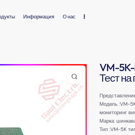
одукты
Информация
О нас
VM-5K-
Тест на
Представление
Модель :VM-5
мониторинг в
Марка: шинкав
Тип :VM-5K ти