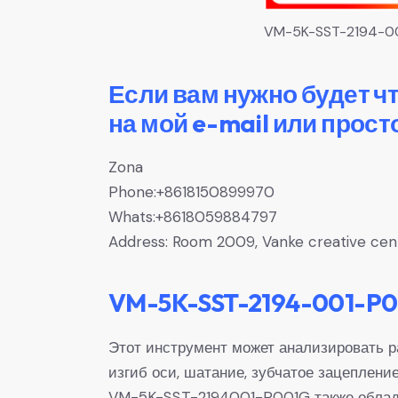
VM-5K-SST-2194-0
Если вам нужно будет ч
на мой e-mail или прост
Zona
Phone:+8618150899970
Whats:+8618059884797
Address: Room 2009, Vanke creative center
VM-5K-SST-2194-001-P00
Этот инструмент может анализировать ра
изгиб оси, шатание, зубчатое зацеплени
VM-5K-SST-2194001-P001G также обладае