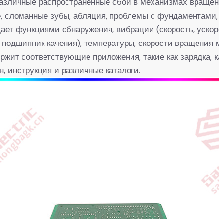
зличные распространенные сбои в механизмах вращения,
е, сломанные зубы, абляция, проблемы с фундаментами, 
т функциями обнаружения, вибрации (скорость, ускоре
 подшипник качения), температуры, скорости вращения м
ит соответствующие приложения, такие как зарядка, ка
н, инструкция и различные каталоги.