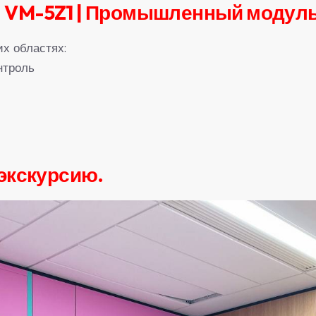
：VM-5Z1 | Промышленный модуль
х областях:
нтроль
экскурсию.