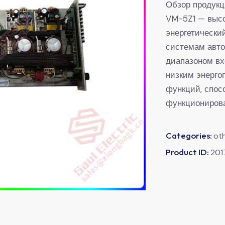
Обзор продук
VM-5Z1 — выс
энергетически
системам авто
диапазоном вх
низким энерго
функций, спос
функционирова
Categories:
ot
Product ID:
201