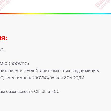
я:
AC.
0M Ω (500VDC).
итанием и землей, длительностью в одну минуту.
а C, вместимость 250VAC/5A или 30VDC/5A.
м безопасности CE, UL и FCC.