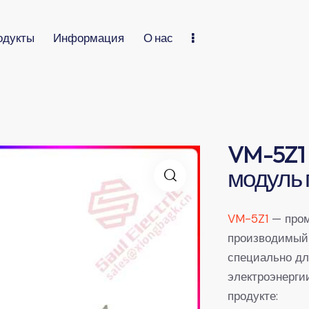
одукты
Информация
О нас
VM-5Z1
модуль 
VM-5Z1
— пром
производимый
специально дл
электроэнерги
продукте: