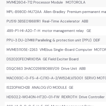
MVME2604-712 Processor Module MOTOROLA
MPL-B980D-MJ72AA Allen-Bradley Premium permanent mag
PU519 3BSE018681R1 Real-Time Accelerator ABB
489-P1-HI-A20-T-H motor management relay GE
PPU-3 DU-2/MKII Paralleling & protection unit (PPU) DEIF
MVME51105E-2263 VMEbus Single-Board Computer MOTO
DS2020FECNRX015A GE Field Exciter Board
DSQC663 3HAC0298180881/09 Drive Unit ABB
MAC093C-0-FS-4-C/110-A-2/WI524LV/S001 SERVO MOT
IS220PAICH2B ANALOG I/O MODULE GE
HDS02.2-W040N-HT20-01-FW REXROTH Drive Controller