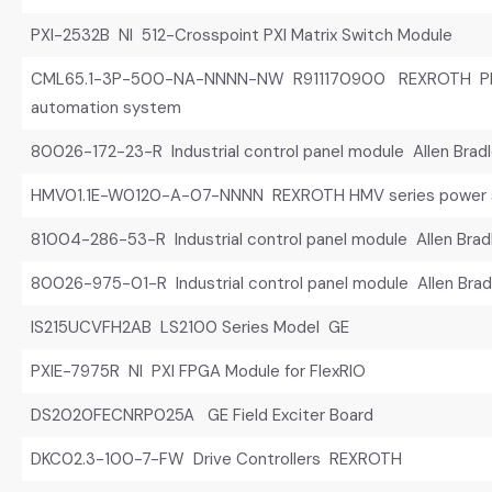
PXI-2532B NI 512-Crosspoint PXI Matrix Switch Module
CML65.1-3P-500-NA-NNNN-NW R911170900 REXROTH PLC 
automation system
80026-172-23-R Industrial control panel module Allen Brad
HMV01.1E-W0120-A-07-NNNN REXROTH HMV series power s
81004-286-53-R Industrial control panel module Allen Brad
80026-975-01-R Industrial control panel module Allen Brad
IS215UCVFH2AB LS2100 Series Model GE
PXIE-7975R NI PXI FPGA Module for FlexRIO
DS2020FECNRP025A GE Field Exciter Board
DKC02.3-100-7-FW Drive Controllers REXROTH