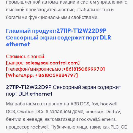
промышленной автоматизации и систем управления с
высокой производительностью, стабильностью и
богатыми функциональными свойствами.
Главный продукт:2711P-T12W22D9P
Сенсорный экран содержит порт DLR
ethernet
Свяжись с зоной.
[запрос: sales@saulcontrol.com]
[телефон/микрописьмо :+8618150899970]
[WhatsApp: + 8618059884797]
2711P-T12W22D9P Сенсорный экран содержит
порт DLR ethernet
Мы работаем в основном на ABB DCS, fox, hoewell
DCS, Ovation DCs в западном доме, emerson DeltaV,
бентли в неваде, автоматизации rockwell,Siemens,
процессор rockwell, Публичные лица, такие как PLC, GE