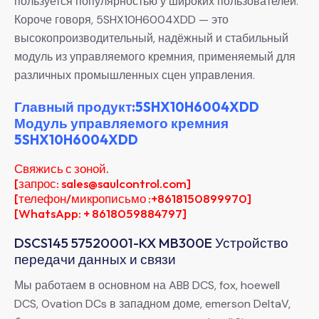
пользуется популярностью у широких пользователей.
Короче говоря, 5SHX10H6004XDD — это
высокопроизводительный, надёжный и стабильный
модуль из управляемого кремния, применяемый для
различных промышленных сцен управления.
Главный продукт:5SHX10H6004XDD
Модуль управляемого кремния
5SHX10H6004XDD
Свяжись с зоной.
[запрос: sales@saulcontrol.com]
[телефон/микрописьмо :+8618150899970]
[WhatsApp: + 8618059884797]
DSCS145 57520001-KX MB300E Устройство
передачи данных и связи
Мы работаем в основном на ABB DCS, fox, hoewell
DCS, Ovation DCs в западном доме, emerson DeltaV,