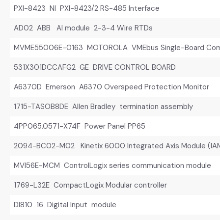
PXI-8423 NI PXI-8423/2 RS-485 Interface
AD02 ABB AI module 2-3-4 Wire RTDs
MVME55006E-0163 MOTOROLA VMEbus Single-Board Com
531X301DCCAFG2 GE DRIVE CONTROL BOARD
A6370D Emerson A6370 Overspeed Protection Monitor
1715-TASOB8DE Allen Bradley termination assembly
4PP065.0571-X74F Power Panel PP65
2094-BC02-M02 Kinetix 6000 Integrated Axis Module (IA
MVI56E-MCM ControlLogix series communication module
1769-L32E CompactLogix Modular controller
DI810 16 Digital Input module