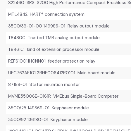
S22460-SRS S200 High Performance Compact Brushless Se
MTL4842 HART® connection system
3500/33-01-00 149986-01 Relay output module
T8480C Trusted TMR analog output module
T8461C kind of extension processor module
REF610C11HCNN01 feeder protection relay
UFC762AE101 3BHE006412R0101 Main board module
87199-01 Stator insulation monitor
MVME55006E-0161R VMEbus Single-Board Computer
3500/25 149369-01 Keyphasor module
3500/92 136180-01 Keyphasor module