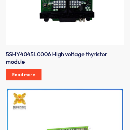
5SHY4045L0006 High voltage thyristor
module
Read more