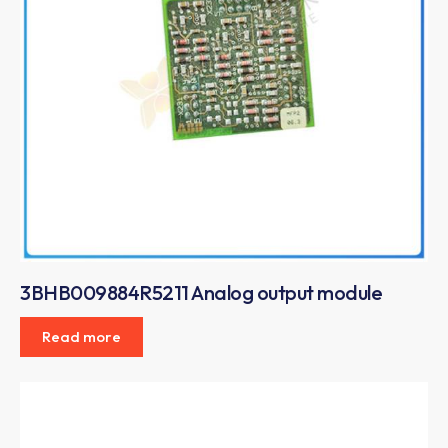
3BHB009884R5211 Analog output module
Read more