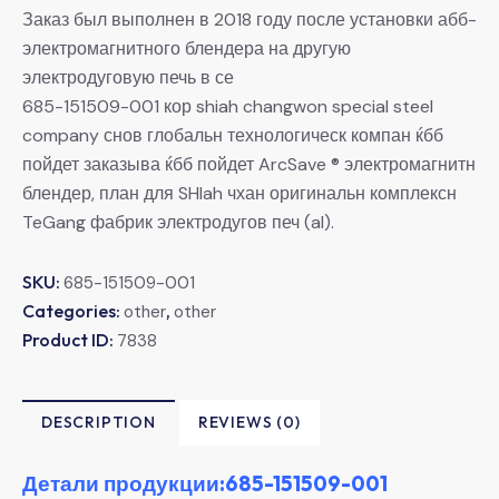
Заказ был выполнен в 2018 году после установки абб-
электромагнитного блендера на другую
электродуговую печь в се
685-151509-001 кор shiah changwon special steel
company снов глобальн технологическ компан ќбб
пойдет заказыва ќбб пойдет ArcSave ® электромагнитн
блендер, план для SHlah чхан оригинальн комплексн
TeGang фабрик электродугов печ (al).
SKU:
685-151509-001
Categories:
,
other
other
Product ID:
7838
DESCRIPTION
REVIEWS (0)
Детали продукции:685-151509-001