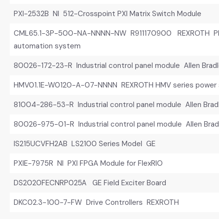
PXI-2532B NI 512-Crosspoint PXI Matrix Switch Module
CML65.1-3P-500-NA-NNNN-NW R911170900 REXROTH PLC 
automation system
80026-172-23-R Industrial control panel module Allen Brad
HMV01.1E-W0120-A-07-NNNN REXROTH HMV series power s
81004-286-53-R Industrial control panel module Allen Brad
80026-975-01-R Industrial control panel module Allen Brad
IS215UCVFH2AB LS2100 Series Model GE
PXIE-7975R NI PXI FPGA Module for FlexRIO
DS2020FECNRP025A GE Field Exciter Board
DKC02.3-100-7-FW Drive Controllers REXROTH