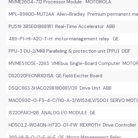
MVME2604-712 Processor Module MOTOROLA
MPL-B980D-MJ72AA Allen-Bradley Premium permanent mag
PU519 3BSE018681R1 Real-Time Accelerator ABB
489-P1-HI-A20-T-H motor management relay GE
PPU-3 DU-2/MKII Paralleling & protection unit (PPU) DEIF
MVME51105E-2263 VMEbus Single-Board Computer MOTO
DS2020FECNRX015A GE Field Exciter Board
DSQC663 3HAC0298180881/09 Drive Unit ABB
MAC093C-0-FS-4-C/110-A-2/WI524LV/S001 SERVO MOT
IS220PAICH2B ANALOG I/O MODULE GE
HDS02.2-W040N-HT20-01-FW REXROTH Drive Controller
369-HI-R-0-0-E-H-E GE Motor Management Relay