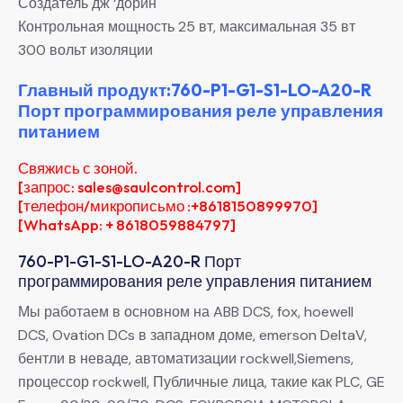
Создатель дж ‘дорин
Контрольная мощность 25 вт, максимальная 35 вт
300 вольт изоляции
Главный продукт:760-P1-G1-S1-LO-A20-R
Порт программирования реле управления
питанием
Свяжись с зоной.
[запрос: sales@saulcontrol.com]
[телефон/микрописьмо :+8618150899970]
[WhatsApp: + 8618059884797]
760-P1-G1-S1-LO-A20-R Порт
программирования реле управления питанием
Мы работаем в основном на ABB DCS, fox, hoewell
DCS, Ovation DCs в западном доме, emerson DeltaV,
бентли в неваде, автоматизации rockwell,Siemens,
процессор rockwell, Публичные лица, такие как PLC, GE