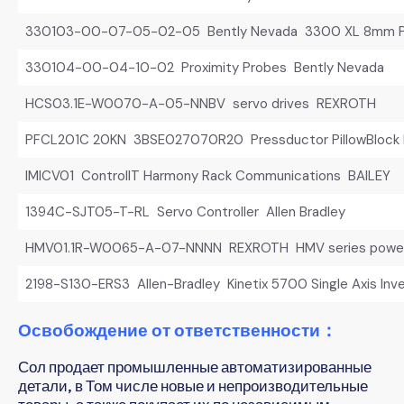
330103-00-07-05-02-05 Bently Nevada 3300 XL 8mm Pr
330104-00-04-10-02 Proximity Probes Bently Nevada
HCS03.1E-W0070-A-05-NNBV servo drives REXROTH
PFCL201C 20KN 3BSE027070R20 Pressductor PillowBlock 
IMICV01 ControlIT Harmony Rack Communications BAILEY
1394C-SJT05-T-RL Servo Controller Allen Bradley
HMV01.1R-W0065-A-07-NNNN REXROTH HMV series power 
2198-S130-ERS3 Allen-Bradley Kinetix 5700 Single Axis Inve
Освобождение от ответственности：
Сол продает промышленные автоматизированные
детали, в Том числе новые и непроизводительные