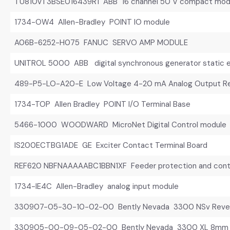
TU810V1 3BSE016439R1 ABB 16 channel 50 V compact mod
1734-OW4 Allen-Bradley POINT IO module
A06B-6252-H075 FANUC SERVO AMP MODULE
UNITROL 5000 ABB digital synchronous generator static e
489-P5-LO-A20-E Low Voltage 4-20 mA Analog Output Re
1734-TOP Allen Bradley POINT I/O Terminal Base
5466-1000 WOODWARD MicroNet Digital Control module
IS200ECTBG1ADE GE Exciter Contact Terminal Board
REF620 NBFNAAAAABC1BBN1XF Feeder protection and cont
1734-IE4C Allen-Bradley analog input module
330907-05-30-10-02-00 Bently Nevada 3300 NSv Rever
330905-00-09-05-02-00 Bently Nevada 3300 XL 8mm P