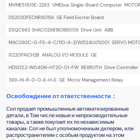
MVME51105E-2263 VMEbus Single-Board Computer MOTO
DS2020FECNRX015A GE Field Exciter Board
DSQC663 3HAC0298180881/09 Drive Unit ABB
MAC093C-0-FS-4-C/110-A-2/WI524LV/S001 SERVO MOT
IS220PAICH2B ANALOG I/O MODULE GE
HDS02.2-W040N-HT20-01-FW REXROTH Drive Controller
369-HI-R-0-0-E-H-E GE Motor Management Relay
Освобождение от ответственности：
Сол продает промышленные автоматизированные
детали, в Том числе новые и непроизводительные
товары, а также покупает их по независимым
каналам. Сол не был уполномоченным дилером, или
распространителем с особым продуктом на этом