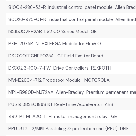
81004-286-53-R Industrial control panel module Allen Brad
80026-975-01-R Industrial control panel module Allen Brad
IS215UCVFH2AB LS2100 Series Model GE
PXIE-7975R NI PXI FPGA Module for FlexRIO
DS2020FECNRP025A GE Field Exciter Board
DKC02.3-100-7-FW Drive Controllers REXROTH
MVME2604-712 Processor Module MOTOROLA
MPL-B980D-MJ72AA Allen-Bradley Premium permanent mag
PU519 3BSE018681R1 Real-Time Accelerator ABB
489-P1-HI-A20-T-H motor management relay GE
PPU-3 DU-2/MKII Paralleling & protection unit (PPU) DEIF