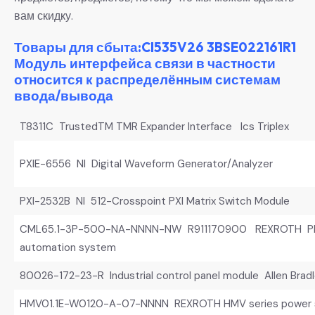
вам скидку.
Товары для сбыта:CI535V26 3BSE022161R1
Модуль интерфейса связи в частности
относится к распределённым системам
ввода/вывода
T8311C TrustedTM TMR Expander Interface Ics Triplex
PXIE-6556 NI Digital Waveform Generator/Analyzer
PXI-2532B NI 512-Crosspoint PXI Matrix Switch Module
CML65.1-3P-500-NA-NNNN-NW R911170900 REXROTH PLC 
automation system
80026-172-23-R Industrial control panel module Allen Brad
HMV01.1E-W0120-A-07-NNNN REXROTH HMV series power s