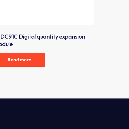
DC91C Digital quantity expansion
odule
Read more