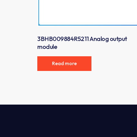
3BHB009884R5211 Analog output
module
Read more