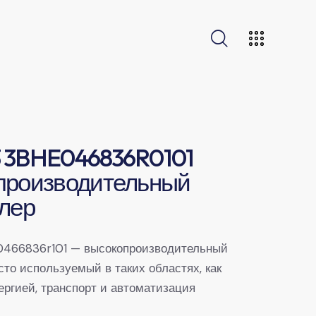
 3BHE046836R0101
производительный
лер
466836r101 — высокопроизводительный
сто используемый в таких областях, как
ергией, транспорт и автоматизация