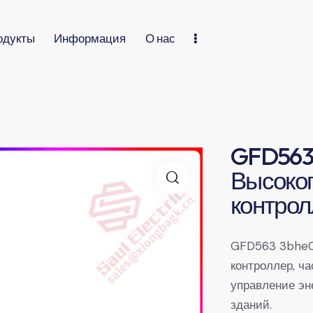
одукты
Информация
О нас
GFD563
Высоко
контрол
GFD563 3bhe0
контроллер, ча
управление эн
зданий.