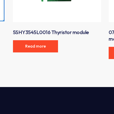
5SHY3545L0016 Thyristor module
07
m
Read more