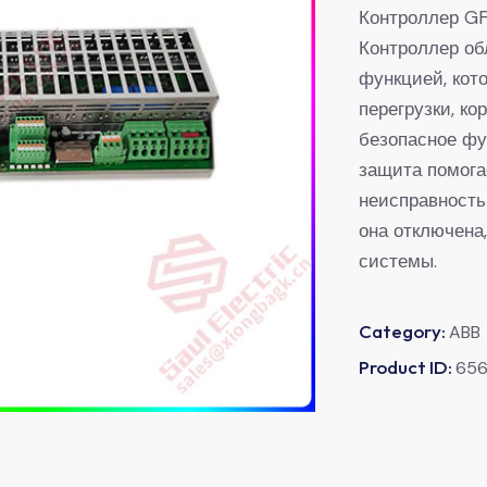
Контроллер G
Контроллер об
функцией, кот
перегрузки, ко
безопасное фу
защита помога
неисправностью
она отключена
системы.
Category:
ABB
Product ID:
65