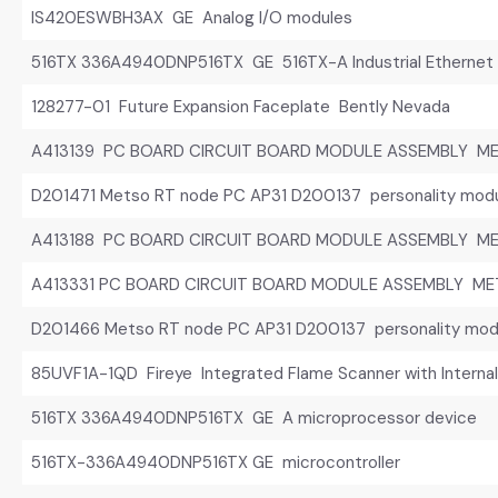
IS420ESWBH3AX GE Analog I/O modules
516TX 336A4940DNP516TX GE 516TX-A Industrial Ethernet 
128277-01 Future Expansion Faceplate Bently Nevada
A413139 PC BOARD CIRCUIT BOARD MODULE ASSEMBLY M
D201471 Metso RT node PC AP31 D200137 personality mod
A413188 PC BOARD CIRCUIT BOARD MODULE ASSEMBLY M
A413331 PC BOARD CIRCUIT BOARD MODULE ASSEMBLY M
D201466 Metso RT node PC AP31 D200137 personality mod
85UVF1A-1QD Fireye Integrated Flame Scanner with Internal
516TX 336A4940DNP516TX GE A microprocessor device
516TX-336A4940DNP516TX GE microcontroller