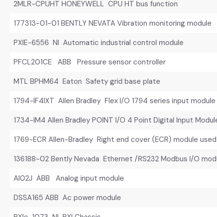
2MLR-CPUHT HONEYWELL CPU HT bus function
177313-01-01 BENTLY NEVATA Vibration monitoring module
PXIE-6556 NI Automatic industrial control module
PFCL201CE ABB Pressure sensor controller
MTL BPHM64 Eaton Safety grid base plate
1794-IF4IXT Allen Bradley Flex I/O 1794 series input module
1734-IM4 Allen Bradley POINT I/O 4 Point Digital Input Modul
1769-ECR Allen-Bradley Right end cover (ECR) module used
136188-02 Bently Nevada Ethernet /RS232 Modbus I/O mod
AI02J ABB Analog input module
DSSA165 ABB Ac power module
PXIe-1073 NI PXI Chassis