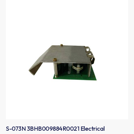
S-073N 3BHB009884R0021 Electrical