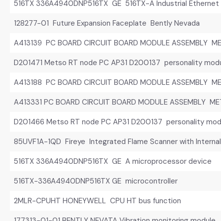
516TX 336A4940DNP516TX GE 516TX-A Industrial Ethernet 
128277-01 Future Expansion Faceplate Bently Nevada
A413139 PC BOARD CIRCUIT BOARD MODULE ASSEMBLY M
D201471 Metso RT node PC AP31 D200137 personality mod
A413188 PC BOARD CIRCUIT BOARD MODULE ASSEMBLY M
A413331 PC BOARD CIRCUIT BOARD MODULE ASSEMBLY M
D201466 Metso RT node PC AP31 D200137 personality mod
85UVF1A-1QD Fireye Integrated Flame Scanner with Internal
516TX 336A4940DNP516TX GE A microprocessor device
516TX-336A4940DNP516TX GE microcontroller
2MLR-CPUHT HONEYWELL CPU HT bus function
177313-01-01 BENTLY NEVATA Vibration monitoring module