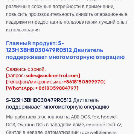
различные сложные потребности в применении,
повысить производительность, снизить операционные
издержки и предоставить пользователям лучший опыт
использования.
Главный продукт: S-
123H 3BHB030479R0512 Двигатель
поддерживает многомоторную операцию
Свяжись с зоной.
[запрос: sales@saulcontrol.com]
[телефон/микрописьмо :+8618150899970]
[WhatsApp: + 8618059884797]
S-123H 3BHB030479R0512 Двигатель
поддерживает многомоторную операцию
Мы работаем в основном на ABB DCS, fox, hoewell
DCS, Ovation DCs в западном доме, emerson DeltaV,
бентли в неваде, автоматизации rockwell,Siemens,