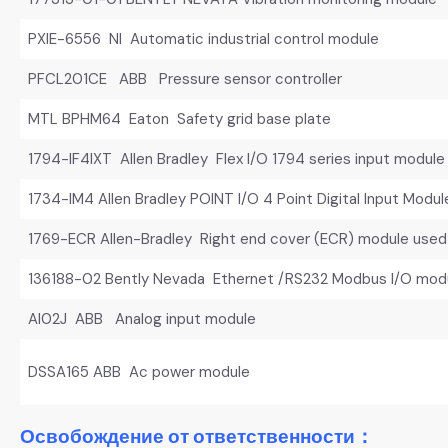
PXIE-6556 NI Automatic industrial control module
PFCL201CE ABB Pressure sensor controller
MTL BPHM64 Eaton Safety grid base plate
1794-IF4IXT Allen Bradley Flex I/O 1794 series input module
1734-IM4 Allen Bradley POINT I/O 4 Point Digital Input Modul
1769-ECR Allen-Bradley Right end cover (ECR) module used
136188-02 Bently Nevada Ethernet /RS232 Modbus I/O mod
AI02J ABB Analog input module
DSSA165 ABB Ac power module
Освобождение от ответственности：