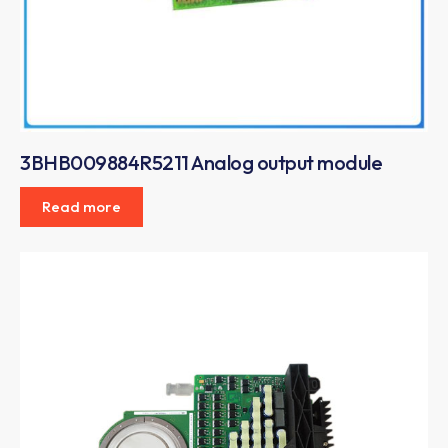
3BHB009884R5211 Analog output module
Read more