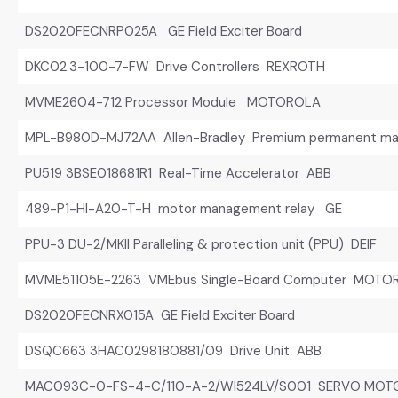
DS2020FECNRP025A GE Field Exciter Board
DKC02.3-100-7-FW Drive Controllers REXROTH
MVME2604-712 Processor Module MOTOROLA
MPL-B980D-MJ72AA Allen-Bradley Premium permanent mag
PU519 3BSE018681R1 Real-Time Accelerator ABB
489-P1-HI-A20-T-H motor management relay GE
PPU-3 DU-2/MKII Paralleling & protection unit (PPU) DEIF
MVME51105E-2263 VMEbus Single-Board Computer MOTO
DS2020FECNRX015A GE Field Exciter Board
DSQC663 3HAC0298180881/09 Drive Unit ABB
MAC093C-0-FS-4-C/110-A-2/WI524LV/S001 SERVO MOT