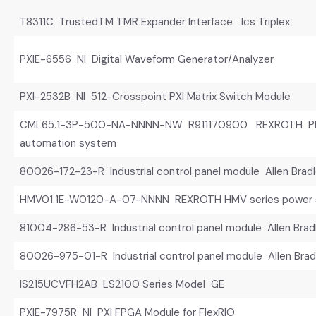
T8311C TrustedTM TMR Expander Interface Ics Triplex
PXIE-6556 NI Digital Waveform Generator/Analyzer
PXI-2532B NI 512-Crosspoint PXI Matrix Switch Module
CML65.1-3P-500-NA-NNNN-NW R911170900 REXROTH PLC 
automation system
80026-172-23-R Industrial control panel module Allen Brad
HMV01.1E-W0120-A-07-NNNN REXROTH HMV series power s
81004-286-53-R Industrial control panel module Allen Brad
80026-975-01-R Industrial control panel module Allen Brad
IS215UCVFH2AB LS2100 Series Model GE
PXIE-7975R NI PXI FPGA Module for FlexRIO