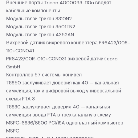
Внешние порты Tricon 4000093-110n вводят
кабельные компоненты
Модуль связи трикон 8310N2
Модуль связи трикон 3501TN2
Модуль связи трикон 4352AN
Вихревой датчик вихревого конвертера PR6423/008-
110+CON041
PR6423/00R-010+CON031 вихревой датчик epro
GmbH
Контроллер 57 системы хонивел
T8850 заслуживает доверия как 40 — канальная
симуляция, так и цифровой выход универсальной
схемы FTA 3
T8830 заслуживает доверия 40 — канальная
симуляция ввода FTA в трёхканальную схему
MSPC-6886/6800 PCI/ISA одноплатный компьютер
MSPC