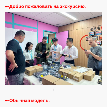
♠-
Добро пожаловать на экскурсию.
1
♠-
Обычная модель.