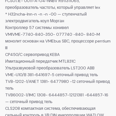
FCS01.1E- 0011-A-04-NNBV R911311065,
преобразователь частоты, который управляет lex
* H32ncha-lnn-n -n -n -00 — ступенчатый
электродвигатель коул Морган
Контроллер 57 системы хонивел
VMIVME-7740-840-350- 077740 -840- 840-M
монолит основан на VMEbus SBC, процессоре pentium
III
CP450/C сервопривод KEBA
Имитационный передатчик MTL831C
Ультразвуковой преобразователь LST200 ABB
VME-U10/B 381-641697-5 сеточный привод тель
TVB-1202-1/ANET 1381- 6477980 -12 сеточный привод
тель
TVB6002-1/IMC 1308- 6444857-12121381 -644857-16
— сеточный привод тель
CLS208 компактная система, обеспечивающая
сильный контроль в 1/8 DIN инкорполяции WATLOW