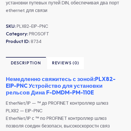
установки путевых путей DIN, обеспечивая два порт
ethernet для связи
SKU:
PLX82-EIP-PNC
Category:
PROSOFT
Product ID:
8734
DESCRIPTION
REVIEWS (0)
Немедленно свяжитесь с зоной:PLX82-
EIP-PNC Устройство для установки
рельсов Дина F-DMDM-PM-110E
EtherNet/IP — ™ до PROFINET контроллер шлюз
PLX82 — EIP-PNC
EtherNet/IP с ™ по PROFINET контроллер шлюз
позволя соедин безопасн, высокоскоростн связ