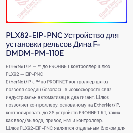
PLX82-EIP-PNC Устройство для
установки рельсов Дина F-
DMDM-PM-110E
EtherNet/IP — ™ до PROFINET контроллер шлюз
PLX82 — EIP-PNC
EtherNet/IP с ™ по PROFINET контроллер шлюз
позволя соедин безопасн, высокоскоростн связ
индустриальн автоматизац в два гигант. Шлюз
позволяет контроллеру, основаному на EtherNet/IP,
контролировать до 36 устройств PROFINET RT, таких
как ввод/вывода, привод, HMI и контроллер.
Шлюз PLX82-EIP-PNC является отдельным блоком для