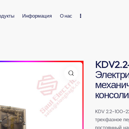
одукты
Информация
О нас
KDV2.2
Электри
механи
консол
KDV 2.2-100-2
трехфазное пе
постоянный на