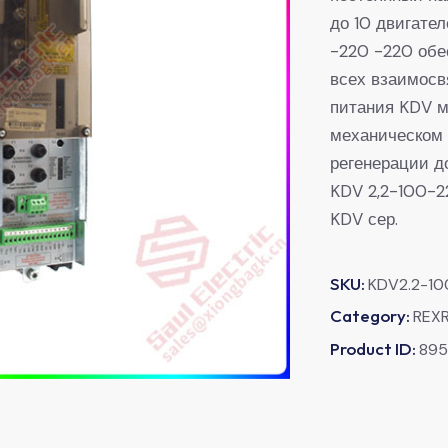
до 10 двигате
-220 -220 обе
всех взаимосв
питания KDV м
механическом 
регенерации до
KDV 2,2-100-2
KDV сер.
SKU:
KDV2.2-1
Category:
REX
Product ID:
89