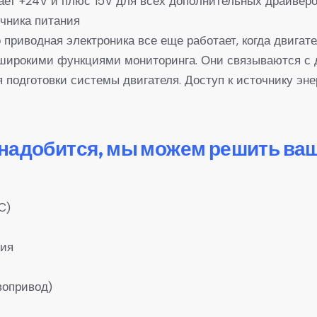
ает +24V и плюс 15V для всех дополнительных драйверов
очника питания
о приводная электроника все еще работает, когда двигат
 широкими функциями мониторинга. Они связываются с 
я подготовки системы двигателя. Доступ к источнику эн
онадобится, мы можем решить ва
C)
ния
вопривод)