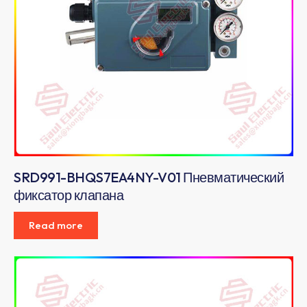
SRD991-BHQS7EA4NY-V01 Пневматический
фиксатор клапана
Read more