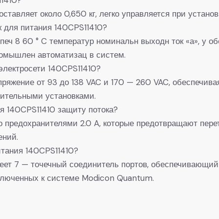
оставляет около 0,650 кг, легко управляется при устано
к для питания 140CPS11410?
спеч 8 60 ° C температур номинальн выходн ток «а», у 
омышлен автоматизац в систем.
 электросети 140CPS11410?
пряжение от 93 до 138 VAC и 170 — 260 VAC, обеспечива
ительными установками.
ия 140CPS11410 защиту потока?
но предохранителями 2.0 A, которые предотвращают пер
ений.
итания 140CPS11410?
меет 7 — точечный соединитель портов, обеспечивающи
дключенных к системе Modicon Quantum.