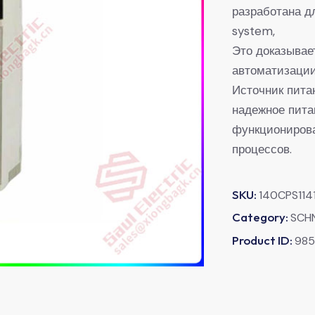
разработана д
system,
Это доказывае
автоматизаци
Источник пита
надежное пита
функциониров
процессов.
SKU:
140CPS114
Category:
SCH
Product ID:
98