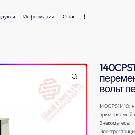
одукты
Информация
О нас
140CPS11
перемен
вольт п
140CPS11410: 
применяемый 
Знакомьтесь:
Электростанци