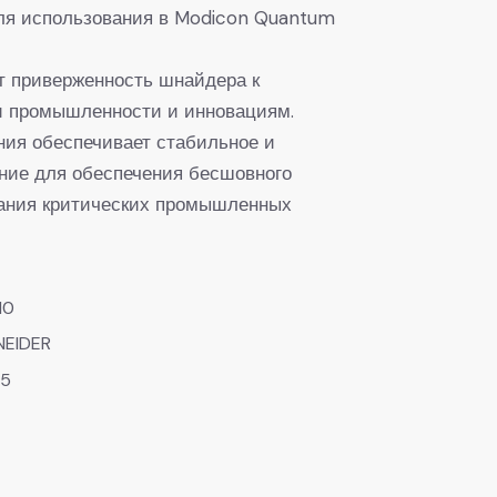
ля использования в Modicon Quantum
т приверженность шнайдера к
и промышленности и инновациям.
ния обеспечивает стабильное и
ние для обеспечения бесшовного
ания критических промышленных
10
NEIDER
55