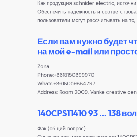
Как продукция schnider electric, источ
Обеспечить надежность и соответствов
пользователи могут рассчитывать на то,
Если вам нужно будет ч
на мой e-mail или прост
Zona
Phone:+8618150899970
Whats:+8618059884797
Address: Room 2009, Vanke creative center
140CPS11410 93 … 138 во
Фак (общий вопрос)
Gv: каков вес источника питания 140CPS