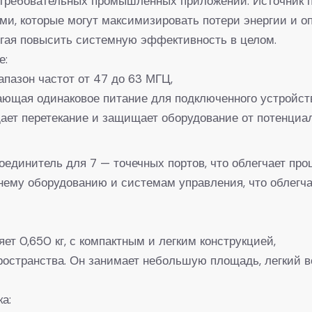
требовательных промышленных приложений. Источник п
и, которые могут максимизировать потери энергии и 
огая повысить системную эффективность в целом.
е:
пазон частот от 47 до 63 МГЦ,
ающая одинаковое питание для подключенного устройства
ает перетекание и защищает оборудование от потенциа
единитель для 7 — точечных портов, что облегчает проц
шнему оборудованию и системам управления, что облегч
ет 0,650 кг, с компактным и легким конструкцией,
остранства. Он занимает небольшую площадь, легкий ве
а: