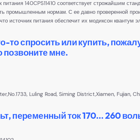
ник питания 140CPS11410 соответствует строжайшим стан
ать промышленным нормам. С ее давно проверенной про
 что источник питания обеспечит их модиксон квантум э
то-то спросить или купить, пожал
о позвоните мне.
,No.1733, Luling Road, Siming District,Xiamen, Fujian, Ch
льт, переменный ток 170… 260 вол
11410?