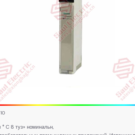
410
 ° C 8 туз» номинальн,