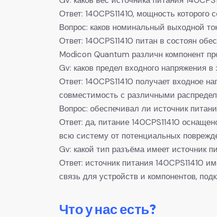
Ответ: 140CPS11410, мощность которого с
Вопрос: каков номинальный выходной то
Ответ: 140CPS11410 питан в состоян обе
Modicon Quantum различн компонент пр
Gv: каков предел входного напряжения в
Ответ: 140CPS11410 получает входное на
совместимость с различными распредел
Вопрос: обеспечивал ли источник питан
Ответ: да, питание 140CPS11410 оснаще
всю систему от потенциальных поврежд
Gv: какой тип разъёма имеет источник п
Ответ: источник питания 140CPS11410 и
связь для устройств и компонентов, по
Что у нас есть?