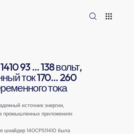
410 93 … 138 вольт,
ный ток 170… 260
еременного тока
надежный источник энергии,
в промышленных приложениях
я шнайдер 140CPS11410 была