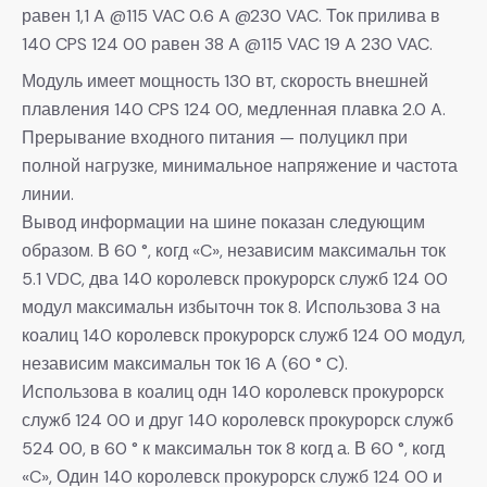
равен 1,1 A @115 VAC 0.6 A @230 VAC. Ток прилива в
140 CPS 124 00 равен 38 A @115 VAC 19 A 230 VAC.
Модуль имеет мощность 130 вт, скорость внешней
плавления 140 CPS 124 00, медленная плавка 2.0 A.
Прерывание входного питания — полуцикл при
полной нагрузке, минимальное напряжение и частота
линии.
Вывод информации на шине показан следующим
образом. В 60 °, когд «C», независим максимальн ток
5.1 VDC, два 140 королевск прокурорск служб 124 00
модул максимальн избыточн ток 8. Использова 3 на
коалиц 140 королевск прокурорск служб 124 00 модул,
независим максимальн ток 16 A (60 ° C).
Использова в коалиц одн 140 королевск прокурорск
служб 124 00 и друг 140 королевск прокурорск служб
524 00, в 60 ° к максимальн ток 8 когд а. В 60 °, когд
«C», Один 140 королевск прокурорск служб 124 00 и