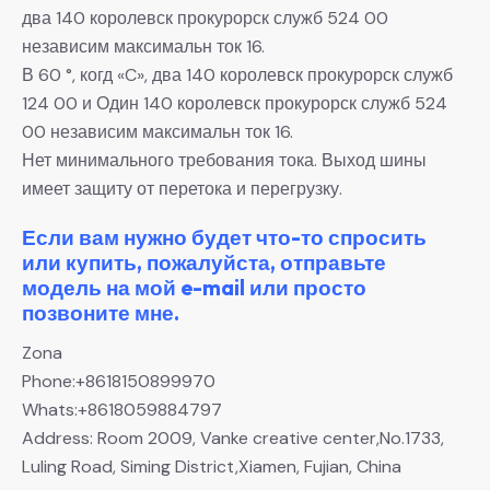
два 140 королевск прокурорск служб 524 00
независим максимальн ток 16.
В 60 °, когд «C», два 140 королевск прокурорск служб
124 00 и Один 140 королевск прокурорск служб 524
00 независим максимальн ток 16.
Нет минимального требования тока. Выход шины
имеет защиту от перетока и перегрузку.
Если вам нужно будет что-то спросить
или купить, пожалуйста, отправьте
модель на мой e-mail или просто
позвоните мне.
Zona
Phone:+8618150899970
Whats:+8618059884797
Address: Room 2009, Vanke creative center,No.1733,
Luling Road, Siming District,Xiamen, Fujian, China