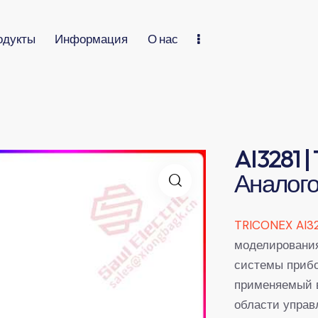
одукты
Информация
О нас
AI3281 |
Аналого
TRICONEX AI32
моделирования
системы прибо
применяемый 
области управ