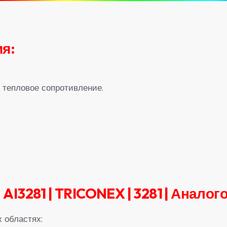
я:
, тепловое сопротивление.
I3281 | TRICONEX | 3281 | Анало
 областях: