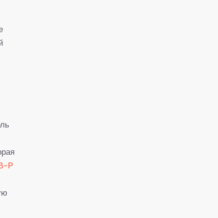
е
й
ель
орая
B-P
ую