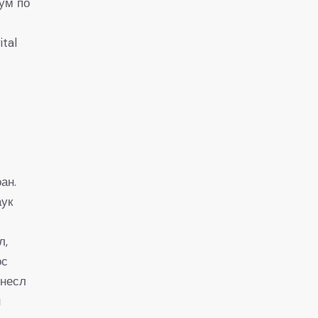
ум по
ital
ан.
аук
л,
ос
инесл
н