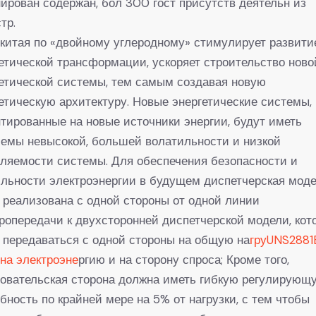
ирован содержан, бол 300 гост присутств деятельн из
тр.
китая по «двойному углеродному» стимулирует развити
етической трансформации, ускоряет строительство ново
етической системы, тем самым создавая новую
етическую архитектуру. Новые энергетические системы,
тированные на новые источники энергии, будут иметь
емы невысокой, большей волатильности и низкой
ляемости системы. Для обеспечения безопасности и
льности электроэнергии в будущем диспетчерская мод
 реализована с одной стороны от одной линии
ропередачи к двухсторонней диспетчерской модели, кот
 передаваться с одной стороны на общую на
груUNS2881
 на электроэне
ргию и на сторону спроса; Кроме того,
овательская сторона должна иметь гибкую регулирующ
бность по крайней мере на 5% от нагрузки, с тем чтобы