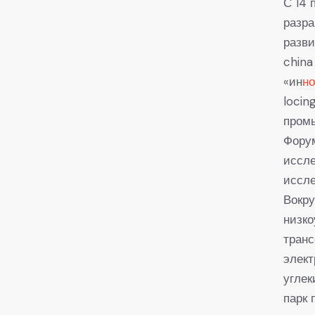
С 14 
разра
разви
china
«ин
н
locin
пром
Фору
иссле
иссле
Вокру
низко
транс
элект
углек
парк 