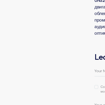
UNS2
двига
обле
пром
ауди
опти
Le
Со
мо