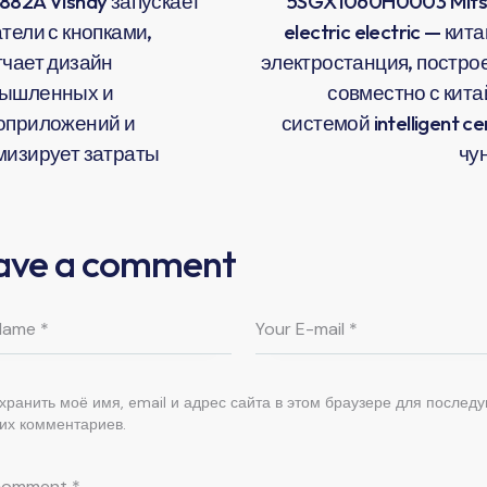
882A Vishay запускает
5SGX1060H0003 Mitsu
тели с кнопками,
electric electric — кит
гчает дизайн
электростанция, постро
ышленных и
совместно с кита
оприложений и
системой intelligent ce
мизирует затраты
чу
ave a comment
хранить моё имя, email и адрес сайта в этом браузере для послед
их комментариев.