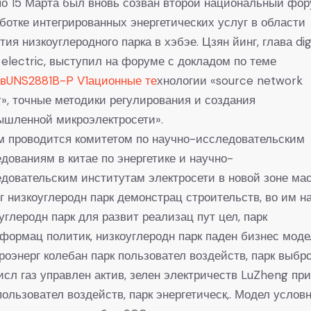
по 15 Марта был вновь созван второй национальный фор
ботке интегрированных энергетических услуг в области
тия низкоуглеродного парка в хэбэе. Цзян йинг, глава dig
 electric, выступил на форуме с докладом по теме
овUNS2881B-P V1ационные те
хнологии «source network
g», точные методики регулирования и создания
ышленной микроэлектросети».
м проводится комитетом по научно-исследовательским
дованиям в китае по энергетике и научно-
довательским институтам электросети в новой зоне мао
г низкоуглеродн парк демонстрац строительств, во им н
углеродн парк для развит реализац пут цел, парк
формац политик, низкоуглеродн парк паден бизнес моде
роэнерг колебан парк пользовател воздейств, парк выбр
исл газ управлен актив, зелен электричеств LuZheng пр
пользовател воздейств, парк энергетическ,. Модел услов