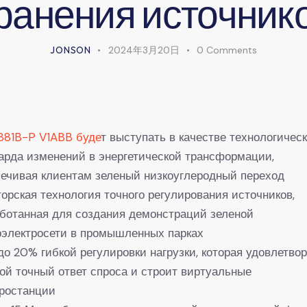
ранения источник
JONSON
2024年3月20日
0
Comments
881B-P V1ABB буде
т выступать в качестве технологическ
арда изменений в энергетической трансформации,
ечивая клиентам зеленый низкоуглеродный переход
орская технология точного регулирования источников,
ботанная для создания демонстраций зеленой
оэлектросети в промышленных парках
до 20% гибкой регулировки нагрузки, которая удовлетво
ой точный ответ спроса и строит виртуальные
тростанции