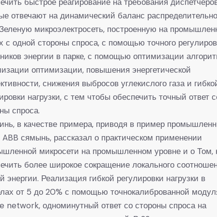
ечить быстрое реагирование на требования диспетчеров
ые отвечают на динамический баланс распределительн
 Зеленую микроэлектросеть, построенную на промышле
х с одной стороны спроса, с помощью точного регулиро
ников энергии в парке, с помощью оптимизации алгори
мизации оптимизации, повышения энергетической
тивности, снижения выбросов углекислого газа и гибко
ировки нагрузки, с тем чтобы обеспечить точный ответ с
ны спроса.
инь, в качестве примера, приводя в пример промышлен
 ABB сямынь, рассказал о практическом применении
шленной микросети на промышленном уровне и о Том, 
ечить более широкое сокращение локального соотноше
й энергии. Реализация гибкой регулировки нагрузки в
елах от 5 до 20% с помощью точнокалиброванной моду
e network, одноминутный ответ со стороны спроса на