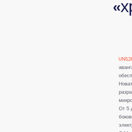
«х
UNS2
аванг
обесп
Новат
разра
микр
От 5 
боков
элек