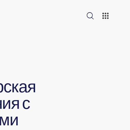
рская
ия с
ями