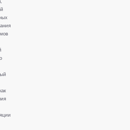
,
ой
нных
вания
тмов
й
о
ный
как
ния
ляции