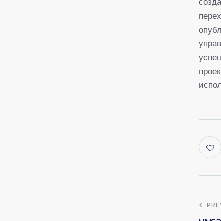
созда
перех
опуб
управ
успеш
проек
испол
PRE