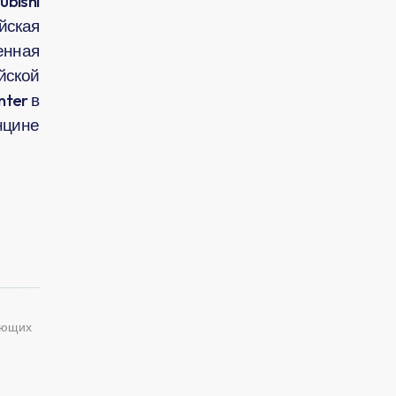
bishi
айская
енная
йской
nter в
нцине
ующих