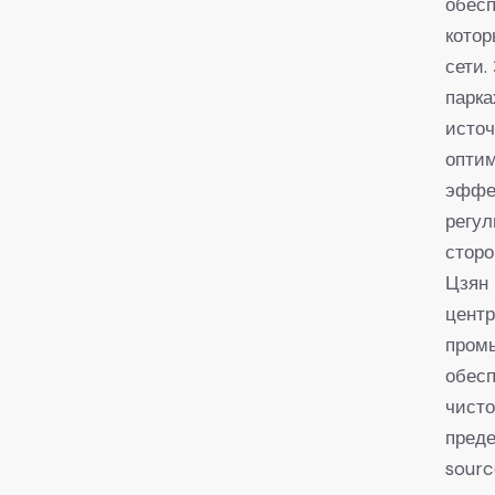
обесп
котор
сети.
парка
источ
опти
эффек
регул
сторо
Цзян 
центр
промы
обесп
чисто
пред
sourc