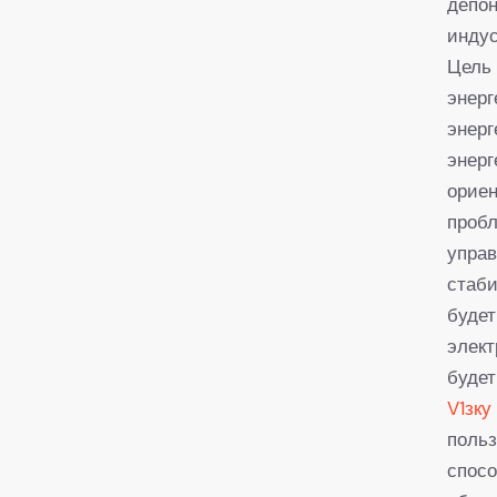
депон
индус
Цель 
энерг
энерг
энерг
ориен
пробл
управ
стаби
будет
элект
будет
V1зку
польз
спосо