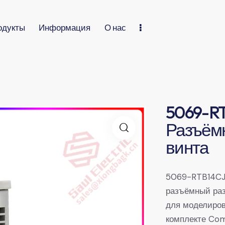
одукты
Информация
О нас
5069-R
Разъём
винта
5069-RTB14CJ
разъёмный раз
для моделиров
комплекте Co