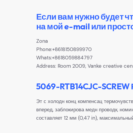
Если вам нужно будет ч
на мой e-mail или прост
Zona
Phone:+8618150899970
Whats:+8618059884797
Address: Room 2009, Vanke creative center
5069-RTB14CJC-SCREW 
Эт с холодн конц компенсац термочувств
вперед, заблокирова медн проводк, номин
составляет 12 мм (0,47 in), максимальны