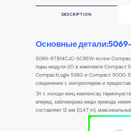
DESCRIPTION
Основные детали:5069
5069-RTB14CJC-SCREW-screw CompactLo
пары модуля I/O в комплекте Compact 
CompactLogix 5380 и Compact 5000. 50
соединении с контроллером и предостав
Эт с холодн конц компенсац термочувств
вперед, заблокирова медн проводк, номин
составляет 12 мм (0,47 in), максимальны