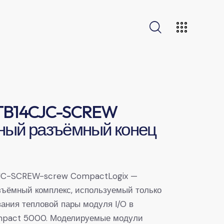
TB14CJC-SCREW
ный разъёмный конец
C-SCREW-screw CompactLogix —
ъёмный комплекс, используемый только
ания тепловой пары модуля I/O в
mpact 5000. Моделируемые модули