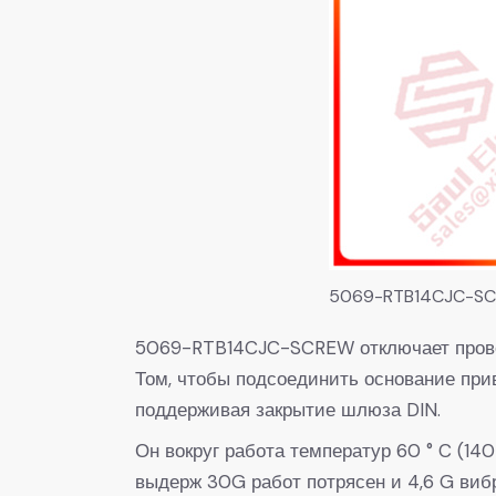
5069-RTB14CJC-S
5069-RTB14CJC-SCREW отключает провода 
Том, чтобы подсоединить основание приво
поддерживая закрытие шлюза DIN.
Он вокруг работа температур 60 ° C (14
выдерж 30G работ потрясен и 4,6 G ви