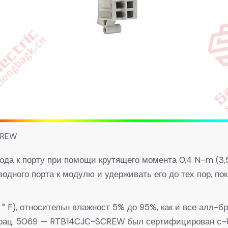
CREW
к порту при помощи крутящего момента 0,4 N-m (3,5 lb
дного порта к модулю и удерживать его до тех пор, пока
0 ° F), относительн влажност 5% до 95%, как и все алл-
брац. 5069 — RTB14CJC-SCREW был сертифицирован c-UL