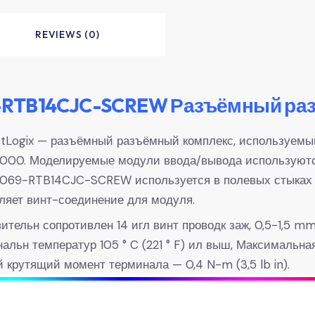
REVIEWS (0)
-RTB14CJC-SCREW Разъёмный раз
gix — разъёмный разъёмный комплекс, используемый
5000. Моделируемые модули ввода/вывода используютс
69-RTB14CJC-SCREW используется в полевых стыках м
ляет винт-соединение для модуля.
ительн сопротивлен 14 игл винт проводк заж, 0,5-1,5 
альн температур 105 ° C (221 ° F) ил выш, Максимальная
й крутящий момент терминала — 0,4 N-m (3,5 lb in).