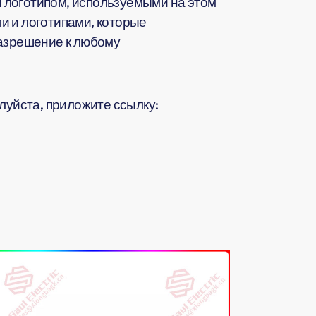
 логотипом, используемыми на этом
и и логотипами, которые
разрешение к любому
жалуйста, приложите ссылку: