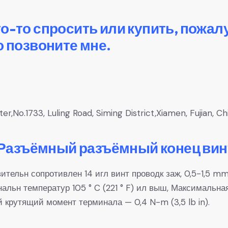
то-то спросить или купить, пожал
о позвоните мне.
,No.1733, Luling Road, Siming District,Xiamen, Fujian, Ch
Разъёмный разъёмный конец вин
ительн сопротивлен 14 игл винт проводк заж, 0,5-1,5 
альн температур 105 ° C (221 ° F) ил выш, Максимальная
й крутящий момент терминала — 0,4 N-m (3,5 lb in).