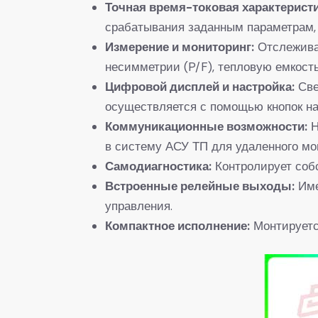
​Точная время-токовая характеристик
срабатывания заданным параметрам, 
​Измерение и мониторинг:​
​ Отслежив
несимметрии (P/F), тепловую емкость
​Цифровой дисплей и настройка:​
​ С
осуществляется с помощью кнопок на
​Коммуникационные возможности:​
​
в систему АСУ ТП для удаленного мон
​Самодиагностика:​
​ Контролирует со
​Встроенные релейные выходы:​
​ И
управления.
​Компактное исполнение:​
​ Монтирует