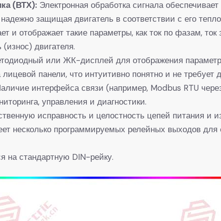
а (ВТХ):​
​ Электронная обработка сигнала обеспечивает
надежно защищая двигатель в соответствии с его тепл
ает и отображает такие параметры, как ток по фазам, то
 (износ) двигателя.
ветодиодный или ЖК-дисплей для отображения параметро
 лицевой панели, что интуитивно понятно и не требует 
 Наличие интерфейса связи (например, Modbus RTU чере
иторинга, управления и диагностики.
бственную исправность и целостность цепей питания и 
меет несколько программируемых релейных выходов для 
ся на стандартную DIN-рейку.