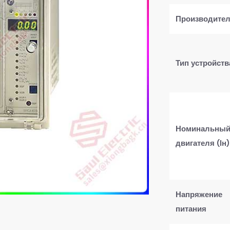
​Производител
​Тип устройства
​Номинальный
двигателя (Iн)​
​Напряжение
питания​