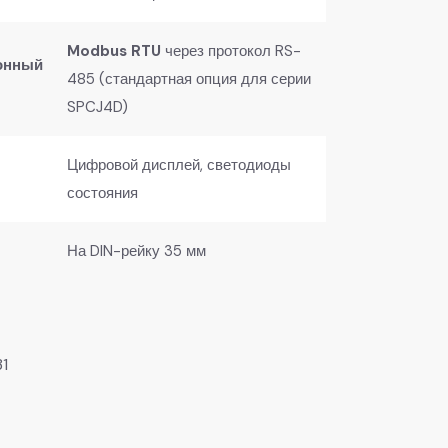
​Modbus RTU​
​ через протокол RS-
онный
485 (стандартная опция для серии
SPCJ4D)
Цифровой дисплей, светодиоды
состояния
На DIN-рейку 35 мм
31