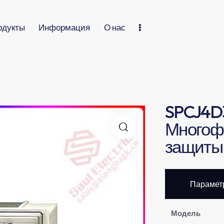
одукты
Информация
О нас
SPCJ4D
Многоф
защиты 
Парамет
​Модель​