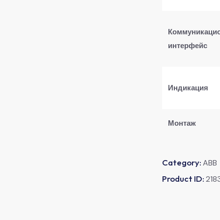
​Коммуникаци
интерфейс​
​Индикация​
​Монтаж​
Category:
ABB
Product ID:
218