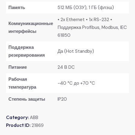
​Память​
512 МБ (ОЗУ), 1 ГБ (флэш)
• 2x Ethernet • 1x RS-232 •
​Коммуникационные
Поддержка Profibus, Modbus, IEC
интерфейсы​
61850
​Поддержка
Да (Hot Standby)
резервирования​
​Питание​
24 В DC
​Рабочая
-40 °C до +70 °C
температура​
​Степень защиты​
IP20
Category:
ABB
Product ID:
21869