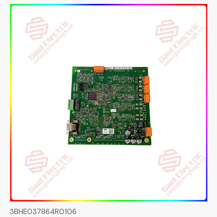
3BHE037864R0106