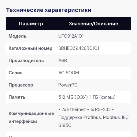
​Технические характеристики​
​Параметр​
​Значение/Описание​
​Модель​
UFC912A101
​Каталожный номер​
3BHE039426R0101
​Производитель​
ABB
​Серия​
AC 800M
​Процессор​
PowerPC
​Память​
512 МБ (ОЗУ), 1 ГБ (флэш)
• 2x Ethernet • 1x RS-232 •
​Коммуникационные
Поддержка Profibus, Modbus, IEC
интерфейсы​
61850