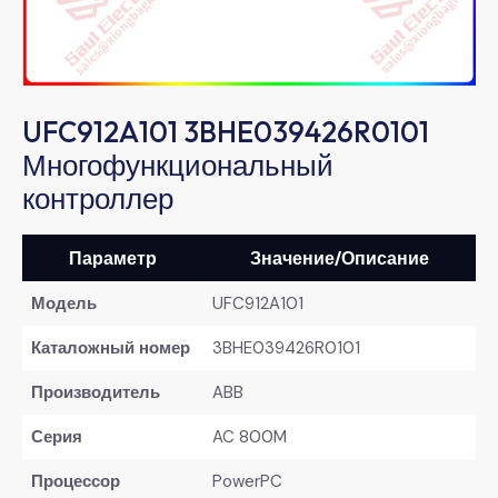
UFC912A101 3BHE039426R0101
Многофункциональный
контроллер
​Параметр​
​Значение/Описание​
​Модель​
UFC912A101
​Каталожный номер​
3BHE039426R0101
​Производитель​
ABB
​Серия​
AC 800M
​Процессор​
PowerPC