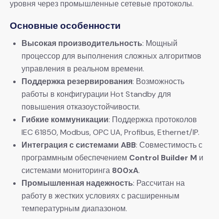
уровня через промышленные сетевые протоколы.
​Основные особенности​
​Высокая производительность​
​: Мощный
процессор для выполнения сложных алгоритмов
управления в реальном времени.
​Поддержка резервирования​
​: Возможность
работы в конфигурации Hot Standby для
повышения отказоустойчивости.
​Гибкие коммуникации​
​: Поддержка протоколов
IEC 61850, Modbus, OPC UA, Profibus, Ethernet/IP.
​Интеграция с системами ABB​
​: Совместимость с
программным обеспечением ​
​Control Builder M​
​ и
системами мониторинга ​
​800xA​
​.
​Промышленная надежность​
​: Рассчитан на
работу в жестких условиях с расширенным
температурным диапазоном.