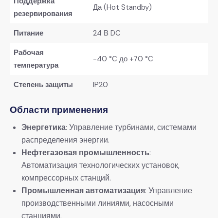
​Поддержка
Да (Hot Standby)
резервирования​
​Питание​
24 В DC
​Рабочая
-40 °C до +70 °C
температура​
​Степень защиты​
IP20
Области применения​
​Энергетика​
​: Управление турбинами, системами
распределения энергии.
​Нефтегазовая промышленность​
​:
Автоматизация технологических установок,
компрессорных станций.
​Промышленная автоматизация​
​: Управление
производственными линиями, насосными
станциями.