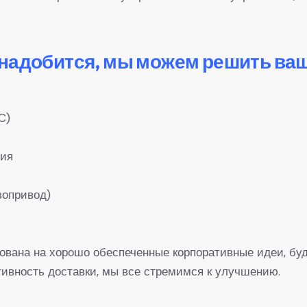
онадобится, мы можем решить ва
C)
ния
вопривод)
рована на хорошо обеспеченные корпоративные идеи, буд
вность доставки, мы все стремимся к улучшению.