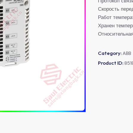
Протокол связ
Скорость пере
Работ температ
Хранен темпера
Относительная
Category:
ABB
Product ID:
851