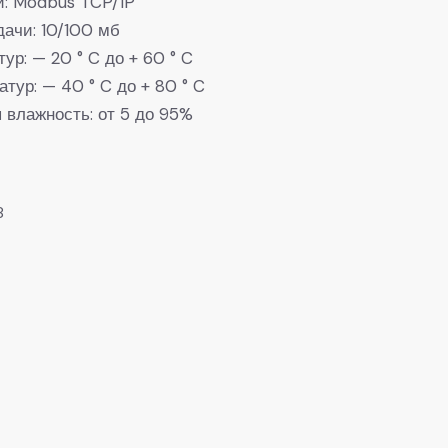
и: Modbus TCP/IP
дачи: 10/100 мб
ур: — 20 ° C до + 60 ° C
тур: — 40 ° C до + 80 ° C
 влажность: от 5 до 95%
8