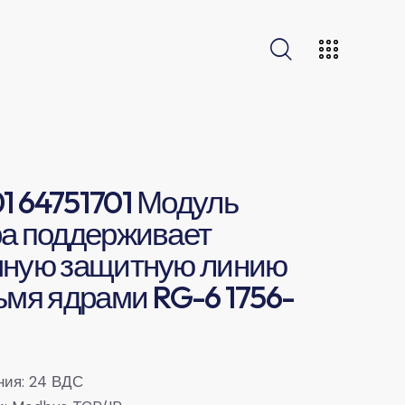
 64751701 Модуль
а поддерживает
чную защитную линию
ьмя ядрами RG-6 1756-
ния: 24 ВДС