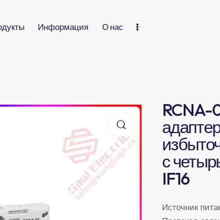
одукты
Информация
О нас
RCNA-01
адаптер
избыто
с четыр
IF16
Источник пита