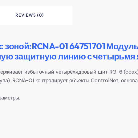
REVIEWS (0)
с зоной:RCNA-01 64751701 Модуль
ую защитную линию с четырьмя я
ерживает избыточный четырёхядровый щит RG-6 (coax) 
па). RCNA-01 контролирует объекты ControlNet, основан
раметры: