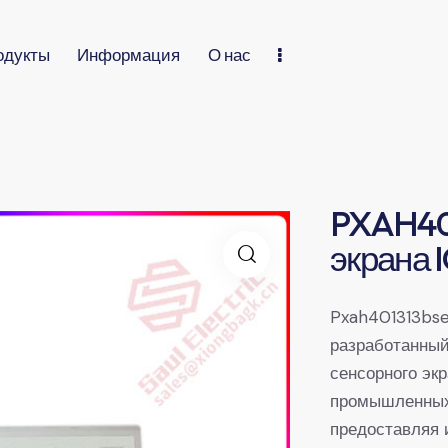
одукты
Информация
О нас
PXAH40
экрана 
Pxah401313bse
разработанный
сенсорного эк
промышленных 
предоставляя 