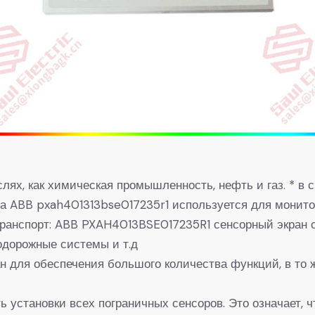
слях, как химическая промышленность, нефть и газ. * в
на ABB pxah401313bse017235r1 используется для монито
 транспорт: ABB PXAH4013BSE017235R1 сенсорный экран
нодорожные системы и т.д
н для обеспечения большого количества функций, в то 
 установки всех пограничных сенсоров. Это означает, 