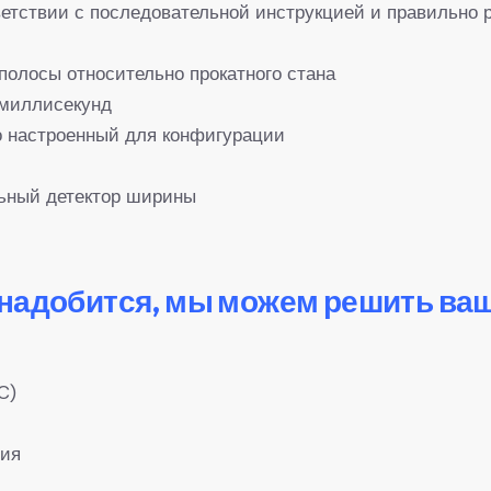
ветствии с последовательной инструкцией и правильно 
олосы относительно прокатного стана
 миллисекунд
о настроенный для конфигурации
ьный детектор ширины
онадобится, мы можем решить ва
C)
ния