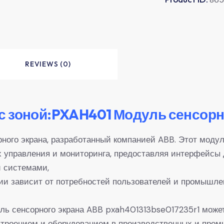
REVIEWS (0)
с зоной:PXAH401 Модуль сенсорн
ного экрана, разработанный компанией ABB. Этот модул
 управления и мониторинга, предоставляя интерфейсы 
 системами,
ии зависит от потребностей пользователей и промышле
ль сенсорного экрана ABB pxah401313bse017235r1 може
строением и оборудованием в производственных и пром