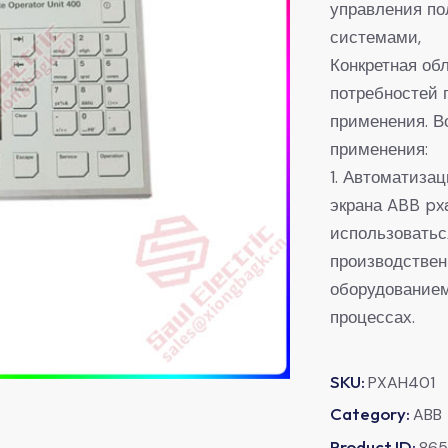
управления по
системами,
Конкретная об
потребностей 
применения. В
применения:
1. Автоматиза
экрана ABB px
использоватьс
производстве
оборудование
процессах.
SKU:
PXAH401
Category:
ABB
Product ID:
865