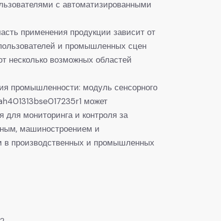
льзователями с автоматизированными
ласть применения продукции зависит от
пользователей и промышленных сцен
от несколько возможных областей
ция промышленности: модуль сенсорного
ah401313bse017235r1 может
я для мониторинга и контроля за
нным, машиностроением и
м в производственных и промышленных
2