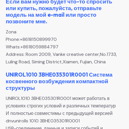
Если вам нужно будет что-то спросить
или купить, пожалуйста, отправьте
модель на мой e-mail или просто
позвоните мне.
Zona
Phone:+8618150899970
Whats:+8618059884797
Address: Room 2009, Vanke creative center,No.1733,
Luling Road, Siming District,Xiamen, Fujian, China
UNIROL1010 3BHE035301R0001 Система
косвенного возбуждения компактной
структуры
UNIROL1010 3BHE035301R0001 может работать в
условиях строгих условий и различных температур
И полностью совместимы с предыдущей версией
dnvunirolls 1010 3BHE035301R0001
USB-соединение, данные и записи событий и