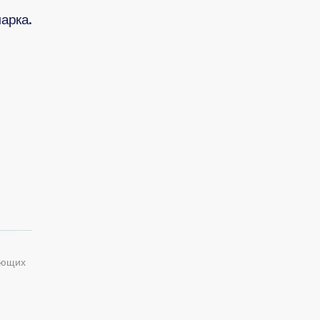
арка.
ующих