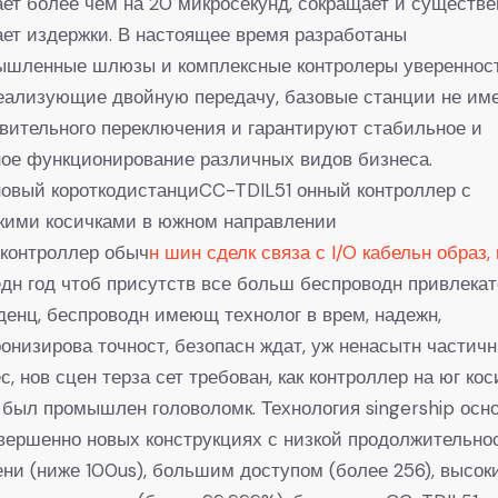
ет более чем на 20 микросекунд, сокращает и существе
ет издержки. В настоящее время разработаны
ышленные шлюзы и комплексные контролеры увереннос
еализующие двойную передачу, базовые станции не им
вительного переключения и гарантируют стабильное и
ое функционирование различных видов бизнеса.
овый короткодистанциCC-TDIL51 онный контроллер с
ткими косичками в южном направлении
 контроллер обыч
н шин сделк связа с I/O кабельн образ, 
дн год чтоб присутств все больш беспроводн привлека
денц, беспроводн имеющ технолог в врем, надежн,
онизирова точност, безопасн ждат, уж ненасытн частичн
с, нов сцен терза сет требован, как контроллер на юг кос
 был промышлен головоломк. Технология singership осн
вершенно новых конструкциях с низкой продолжительно
ни (ниже 100us), большим доступом (более 256), высок