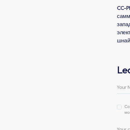
CC-P
самм
запа
элек
шнай
Le
Со
мо