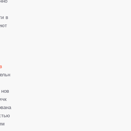
нно
ти в
еют
в
тельн
 нов
ичк
ована
стью
им