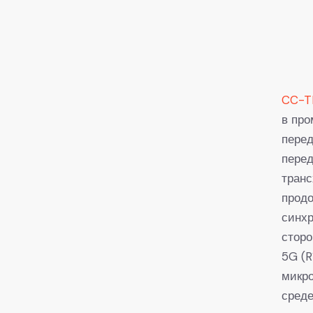
CC-T
в про
перед
перед
транс
прод
синхр
сторо
5G (R
микро
среде