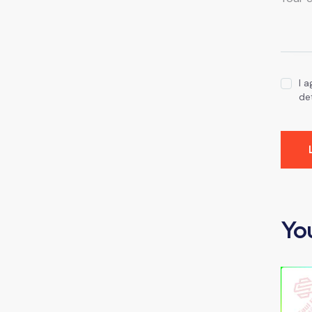
I 
de
Yo