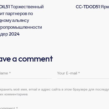
DIL51 Торжественный
CC-TDOD51 Ярм
ит партнеров по
дному альянсу
тропромышленности
дер 2024
ave a comment
хранить моё имя, email и адрес сайта в этом браузере для послед
их комментариев.