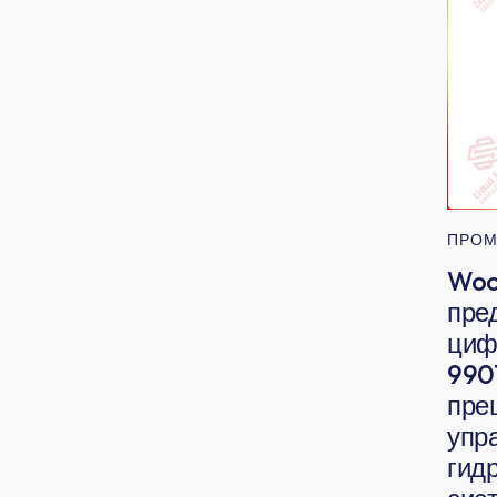
ПРОМ
Woo
пре
циф
990
пре
упр
гид