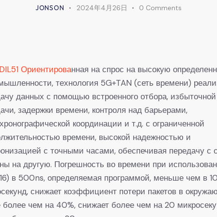
JONSON
2024年4月26日
0
Comments
DIL51 Ориентирова
нная на спрос на высокую определен
мышленности, технология 5G+TAN (сеть времени) реали
ачу данных с помощью встроенного отбора, избыточной
ачи, задержки времени, контроля над барьерами,
хронографической координации и т.д. с ограниченной
олжительностью времени, высокой надежностью и
онизацией с точными часами, обеспечивая передачу с 
ны на другую. Погрешность во времени при использова
16) в 500ns, определяемая программой, меньше чем в 1
секунд, снижает коэффициент потери пакетов в окруж
 более чем на 40%, снижает более чем на 20 микросеку