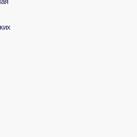
ная
ких