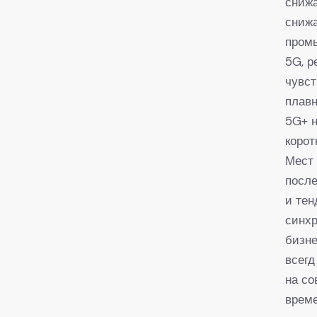
снижа
снижа
пром
5G, р
чувст
плавн
5G+ н
коро
Мест
после
и тен
синхр
бизне
всегд
на со
време