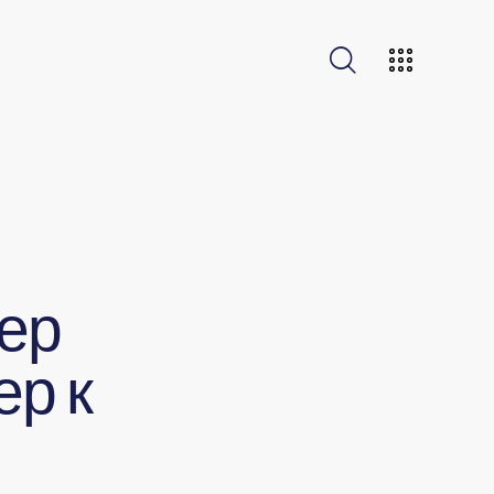
ер
ер к