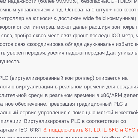
ем надежности (более 99,999%), безопасныCC-TDIL51 м
омным управлением и т.д. Основа на 5 штук + нов коротк
онтроллер на юг косичк, достижен wide field коммуникац
 коротк от сет интеграц, может дальн расширя зон покрыт
 связ, пробра сквоз мест связ фронт последн 100 метр, 
 сотов связ скоординирова облада двухканальн избыточ
тв уверен передач, увелич надежн передач Дан, уникаль
муществ.
LC (виртуализированный контроллер) опирается на
логию виртуализации в реальном времени для создани
лительной среды в реальном времени в x86/ARM gener
атное обеспечение, превращая традиционный PLC в
альный сервис управления с помощью мягкой и жёстко
пиляции. Виртуализировать PLC в соответствии со
артами IEC-61131-
3, поддерживать ST, LD, IL, SFC и CFC 