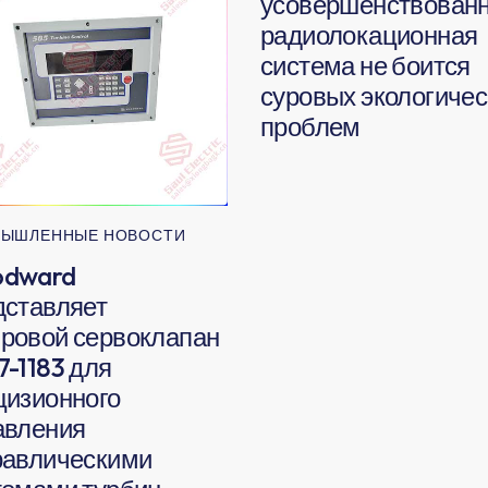
усовершенствован
радиолокационная
система не боится
суровых экологичес
проблем
ЫШЛЕННЫЕ НОВОСТИ
dward
дставляет
ровой сервоклапан
7-1183 для
цизионного
авления
равлическими