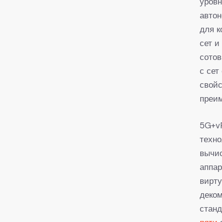
уровн
автон
для к
сет и
сотов
с сет
свойс
преи
5G+vP
техно
вычис
аппар
вирту
деком
станд