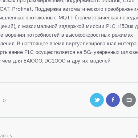
языках программирования, поддерживать Modbus, CAN,
CAT, Profinet, Поддержка автоматического преображени
ышленных протоколов с MQTT (телеметрическая переда
ений), с максимальной задержкой миссии PLC <150us 
етворения потребностей в высокоскоростных режимах
ления. В настоящее время виртуализированная интегра
ертывание PLC осуществляется на 5G-уверенных шлюзе
 чем для EA1000, DC2000 и других моделей.
0
VIOUS