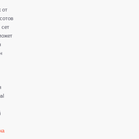
 от
 сотов
 сет
может
н
н
я
al
й
на