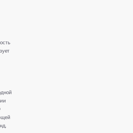
ность
зует
одной
нии
0
ающей
нд,