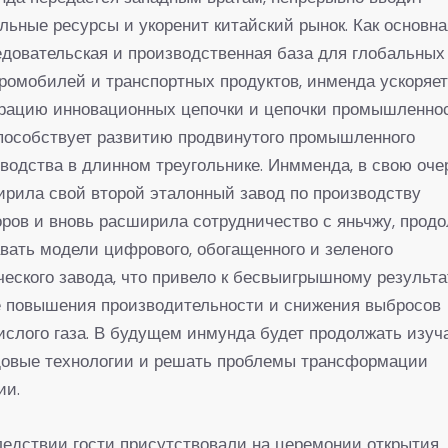
льные ресурсы и укоренит китайский рынок. Как основна
довательская и производственная база для глобальных
ромобилей и транспортных продуктов, инменда ускоряе
грацию инновационных цепочки и цепочки промышленнос
пособствует развитию продвинутого промышленного
водства в длинном треугольнике. Инмменда, в свою оче
рила свой второй эталонный завод по производству
ров и вновь расширила сотрудничество с яньчжу, прод
вать модели цифрового, обогащенного и зеленого
еского завода, что привело к бесвыигрышному результа
е повышения производительности и снижения выбросов
ислого газа. В будущем инмунда будет продолжать изуч
довые технологии и решать проблемы трансформации
ии.
едствии гости присутствовали на церемонии открытия