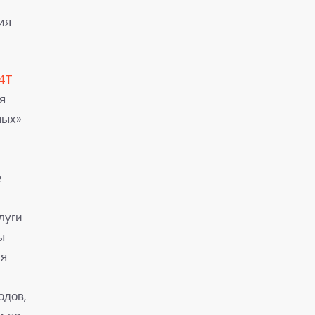
ия
T4T
я
ных»
е
луги
ы
ся
одов,