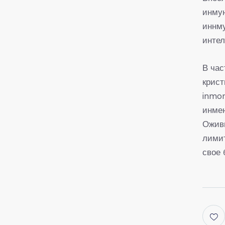
инмун
иннм
интел
В час
крис
inmo
инмен
Оживш
лимит
свое 