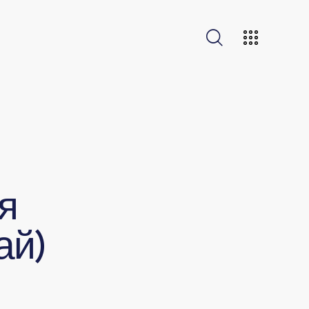
я
ай)