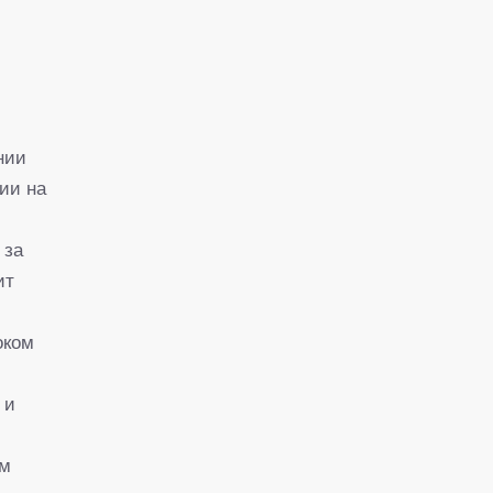
нии
ии на
 за
ит
оком
 и
ем