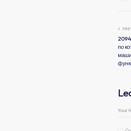
PRE
2094
по к
маши
функ
Le
Со