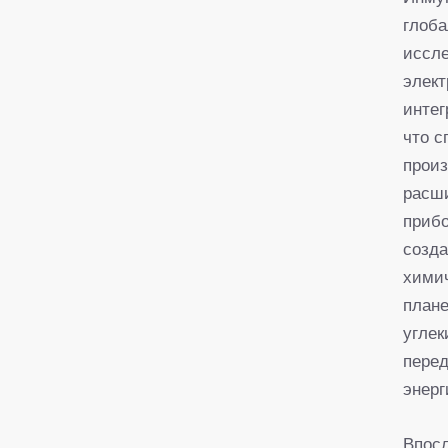
глоба
иссле
элект
инте
что с
произ
расши
прибо
созда
химич
план
углек
пере
энерг
Впосл