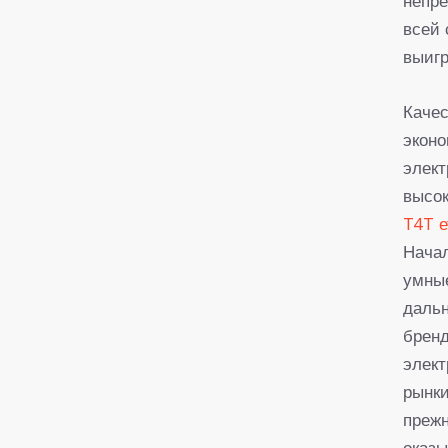
непр
всей 
выигр
Каче
эконо
элек
высо
T4T е
Начал
умные
даль
бренд
элект
рынки
прежн
оказы