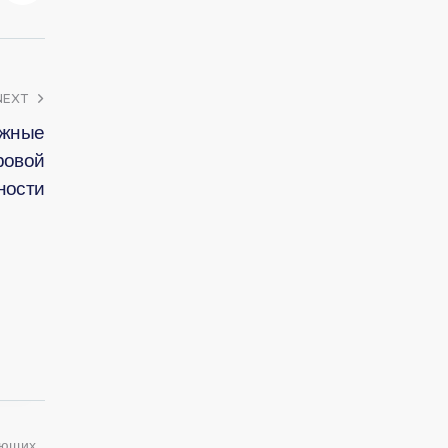
NEXT
ажные
ровой
ности
ующих