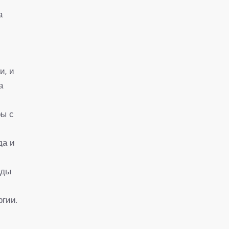
а
и, и
а
ры с
да и
и
оды
гии.