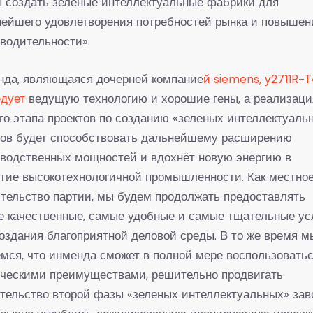
 создать зеленые интеллектуальные фабрики для
нейшего удовлетворения потребностей рынка и повышен
водительности».
нда, являющаяся дочерней компание
й siemens, у2711R-
едует
ведущую технологию и хорошие гены, а реализаци
го этапа проектов по созданию «зеленых интеллектуаль
дов будет способствовать дальнейшему расширению
водственных мощностей и вдохнёт новую энергию в
тие высокотехнологичной промышленности. Как местно
тельство партии, мы будем продолжать предоставлять
 качественные, самые удобные и самые тщательные ус
оздания благоприятной деловой среды. В то же время м
мся, что инменда сможет в полной мере воспользовать
ическими преимуществами, решительно продвигать
тельство второй фазы «зеленых интеллектуальных» зав