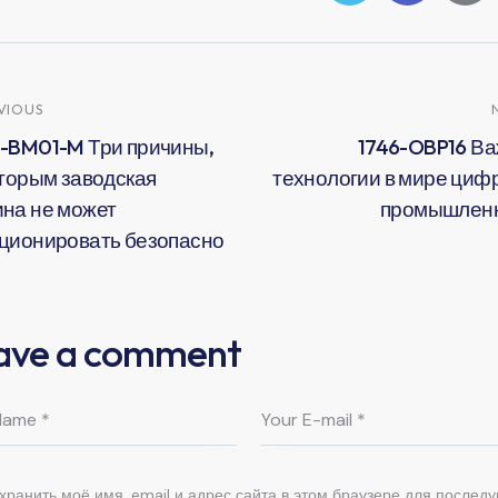
VIOUS
-BM01-M Три причины,
1746-OBP16 В
оторым заводская
технологии в мире циф
на не может
промышлен
ционировать безопасно
ave a comment
хранить моё имя, email и адрес сайта в этом браузере для послед