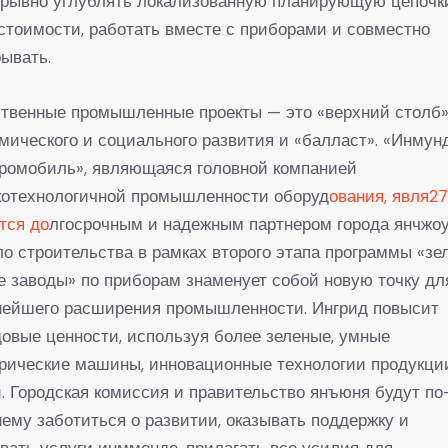
ерывно углублять локализованную планирующую цепочк
стоимости, работать вместе с приборами и совместно
ывать.
ственные промышленные проекты — это «верхний столб
мического и социального развития и «балласт». «Инмун
тромобиль», являющаяся головной компанией
котехнологичной промышленности оборуд
ования, явля27
тся до
лгосрочным и надежным партнером города янчжоу
о строительства в рамках второго этапа программы «зе
 заводы» по приборам знаменует собой новую точку дл
нейшего расширения промышленности. Ингрид повысит
овые ценности, используя более зеленые, умные
рические машины, инновационные технологии продукци
. Городская комиссия и правительство янъюня будут по
ему заботиться о развитии, оказывать поддержку и
вать услуги инмменде, прилагать все усилия для