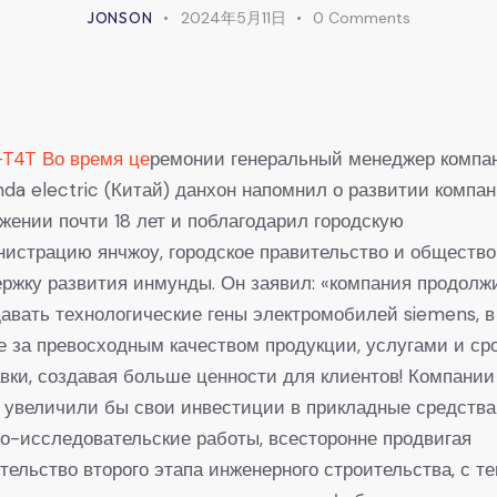
JONSON
2024年5月11日
0
Comments
-T4T Во время це
ремонии генеральный менеджер компа
da electric (Китай) данхон напомнил о развитии компан
жении почти 18 лет и поблагодарил городскую
истрацию янчжоу, городское правительство и общество
ржку развития инмунды. Он заявил: «компания продолж
авать технологические гены электромобилей siemens, в
е за превосходным качеством продукции, услугами и ср
вки, создавая больше ценности для клиентов! Компании
 увеличили бы свои инвестиции в прикладные средства
о-исследовательские работы, всесторонне продвигая
тельство второго этапа инженерного строительства, с т