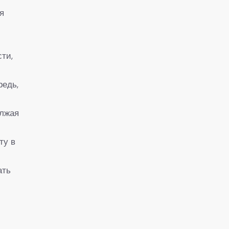
я
т
ти,
редь,
олжая
ту в
ать