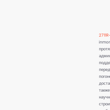
2711R
inmon
протя
админ
подде
перед
погон
доста
также
научн
строи