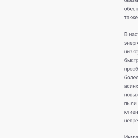
обесп
также
В нас
энерг
низко
быстр
прео
боле
асинх
новы
пыли 
клиен
непр
Инмун