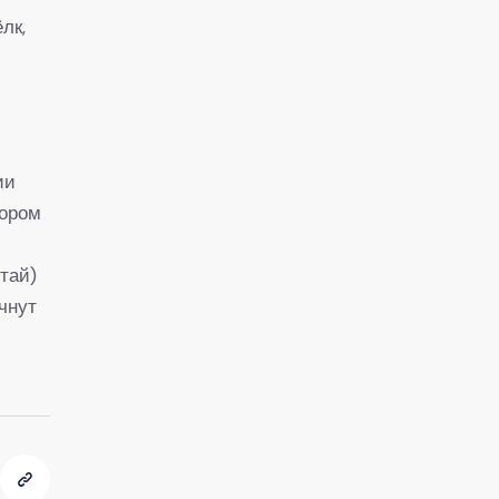
лк,
ии
тором
тай)
чнут