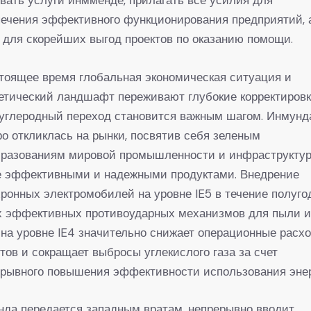
ечения эффективного функционирования предприятий, 
 для скорейших выгод проектов по оказанию помощи.
тоящее время глобальная экономическая ситуация и
етический ландшафт переживают глубокие корректировк
углеродный переход становится важным шагом. Инмунд
о откликлась на рынки, посвятив себя зеленым
бразованиям мировой промышленности и инфраструкту
е эффективными и надежными продуктами. Внедрение
ронных электромобилей на уровне IE5 в течение полуго
х эффективных противоударных механизмов для пыли 
на уровне IE4 значительно снижает операционные расх
тов и сокращает выбросы углекислого газа за счет
ерывного повышения эффективности использования энер
да передается западным вратам, непрерывно вводит