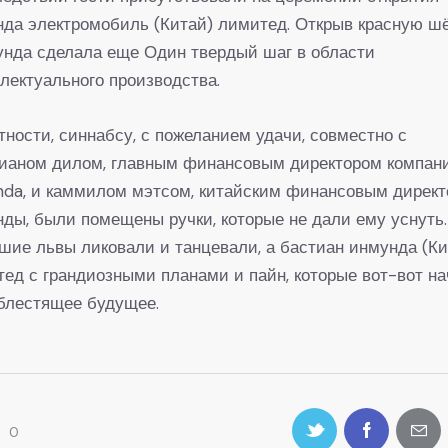
да электромобиль (Китай) лимитед. Открыв красную шё
унда сделала еще Один твердый шаг в области
лектуального производства.
тности, синнабсу, с пожеланием удачи, совместно с
тианом дилом, главным финансовым директором компан
nda, и каммилом мэтсом, китайским финансовым дирек
ды, были помещены ручки, которые не дали ему уснуть.
ие львы ликовали и танцевали, а бастиан инмунда (Ки
ед с грандиозными планами и пайн, которые вот-вот на
блестящее будущее.
0