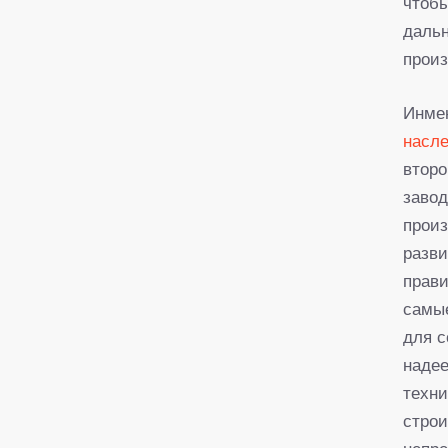
чтобы
даль
произ
Инме
насл
второ
заво
произ
разви
прави
самые
для с
надее
техн
строи