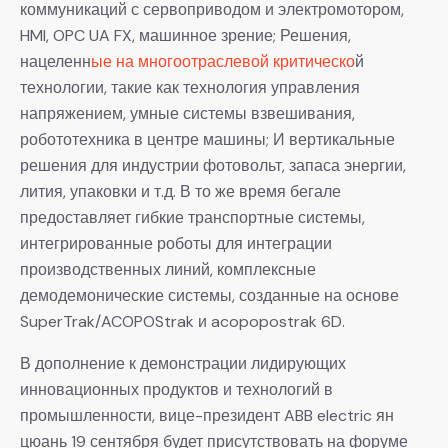
коммуникаций с сервоприводом и электромотором,
HMI, OPC UA FX, машинное зрение; Решения,
нацеленн
ые на многоотраслевой критическо
й
технологии, такие как технология управления
напряжением, умные системы взвешивания,
робототехника в центре машины; И вертикальные
решения для индустрии фотовольт, запаса энергии,
лития, упаковки и т.д. В то же время бегале
предоставляет гибкие транспортные системы,
интегрированные роботы для интеграции
производственных линий, комплексные
демодемонические системы, созданные на основе
SuperTrak/ACOPOStrak и acopopostrak 6D.
В дополнение к демонстрации лидирующих
инновационных продуктов и технологий в
промышленности, вице-президент ABB electric ян
цюань 19 сентября будет присутствовать на форуме