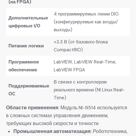
(на FPGA)​
4 программируемых линии DIO
​Дополнительные
(конфигурируемые как входы/
цифровые I/O​
выходы)
+3.3 В (от базового блока
​Питание логики​
CompactRIO)
​Программное
LabVIEW, LabVIEW Real-Time,
обеспечение​
LabVIEW FPGA
В связке с контроллером
​Поддерживаемые
реального времени (NI Linux Real-
ОС​
Time)
​Области применения:​
​ Модуль NI-9514 используется
в сложных системах управления движением,
требующих высокой скорости и точности:
​Промышленная автоматизация:​
​ Робототехника,