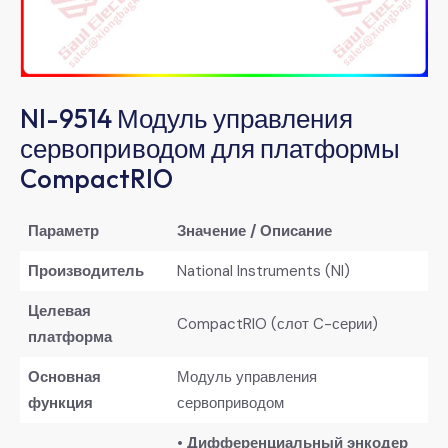
NI-9514 Модуль управления
сервоприводом для платформы
CompactRIO​
Параметр
Значение / Описание
​Производитель​
National Instruments (NI)
​Целевая
CompactRIO (слот C-серии)
платформа​
​Основная
Модуль управления
функция​
сервоприводом
• ​
​Дифференциальный энкодер