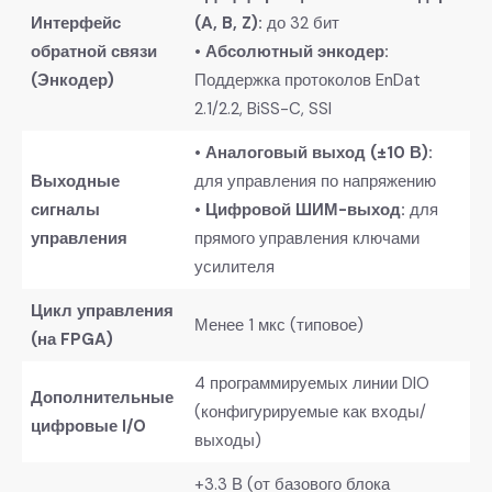
​Интерфейс
(A, B, Z):​
​ до 32 бит
обратной связи
• ​
​Абсолютный энкодер:​
(Энкодер)​
Поддержка протоколов EnDat
2.1/2.2, BiSS-C, SSI
• ​
​Аналоговый выход (±10 В):​
​Выходные
для управления по напряжению
сигналы
• ​
​Цифровой ШИМ-выход:​
​ для
управления​
прямого управления ключами
усилителя
​Цикл управления
Менее 1 мкс (типовое)
(на FPGA)​
4 программируемых линии DIO
​Дополнительные
(конфигурируемые как входы/
цифровые I/O​
выходы)
+3.3 В (от базового блока