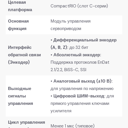
​Целевая
CompactRIO (слот C-серии)
платформа​
​Основная
Модуль управления
функция​
сервоприводом
• ​
​Дифференциальный энкодер
​Интерфейс
(A, B, Z):​
​ до 32 бит
обратной связи
• ​
​Абсолютный энкодер:​
(Энкодер)​
Поддержка протоколов EnDat
2.1/2.2, BiSS-C, SSI
• ​
​Аналоговый выход (±10 В):​
​Выходные
для управления по напряжению
сигналы
• ​
​Цифровой ШИМ-выход:​
​ для
управления​
прямого управления ключами
усилителя
​Цикл управления
Менее 1 мкс (типовое)